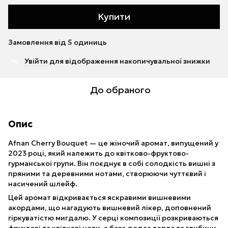
Купити
Замовлення від 5 одиниць
Увійти
для відображення накопичувальної знижки
%
До обраного
Опис
Afnan Cherry Bouquet — це жіночий аромат, випущений у
2023 році, який належить до квітково-фруктово-
гурманської групи. Він поєднує в собі солодкість вишні з
пряними та деревними нотами, створюючи чуттєвий і
насичений шлейф.
Цей аромат відкривається яскравими вишневими
акордами, що нагадують вишневий лікер, доповнений
гіркуватістю мигдалю. У серці композиції розкриваються