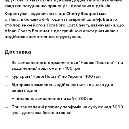
фруктові та квіткові ноти, а база додає тепла та глибини
завдяки поєднанню прянощів і деревних відтінків.
Користувачі відзначають, що Cherry Bouquet має
стійкість близько 6–8 годин і помірний шлейф. Багато
хто порівнює його з Tom Ford Lost Cherry, зазначаючи, що
Afnan Cherry Bouquet є доступнішою альтернативою з
подібною ароматичною структурою.
Доставка
Всі замовлення відправляються "Новою Поштою" - на
відділення/ поштомати - 100 грн
кур'єром "Нової Пошти" по Україні - 100 грн
Відправка замовлень здійснюється кожного дня
окрім неділі
мінімальне замовлення на сайті 500грн
При замовленні розпиву парфумів на суму понад 3000
грн - доставка безкоштовна!