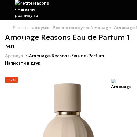
Розпив парфумів
Розпив парфумів Amouage
Amouage R
Amouage Reasons Eau de Parfum 1
мл
Артикул:
r-Amouage-Reasons-Eau-de-Parfum
Написати відгук
−18%