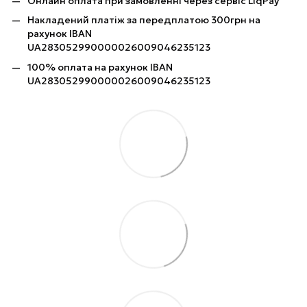
Онлайн оплата при замовленні через сервіс LiqPay
Накладений платіж за передплатою 300грн на
рахунок IBAN
UA283052990000026009046235123
100% оплата на рахунок IBAN
UA283052990000026009046235123