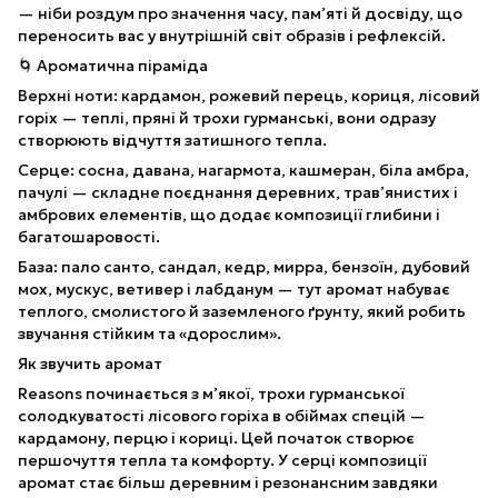
— ніби роздум про значення часу, пам’яті й досвіду, що
переносить вас у внутрішній світ образів і рефлексій.
🌀 Ароматична піраміда
Верхні ноти: кардамон, рожевий перець, кориця, лісовий
горіх — теплі, пряні й трохи гурманські, вони одразу
створюють відчуття затишного тепла.
Серце: сосна, давана, нагармота, кашмеран, біла амбра,
пачулі — складне поєднання деревних, трав’янистих і
амбрових елементів, що додає композиції глибини і
багатошаровості.
База: пало санто, сандал, кедр, мирра, бензоїн, дубовий
мох, мускус, ветивер і лабданум — тут аромат набуває
теплого, смолистого й заземленого ґрунту, який робить
звучання стійким та «дорослим».
Як звучить аромат
Reasons починається з м’якої, трохи гурманської
солодкуватості лісового горіха в обіймах спецій —
кардамону, перцю і кориці. Цей початок створює
першочуття тепла та комфорту. У серці композиції
аромат стає більш деревним і резонансним завдяки