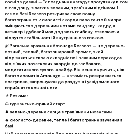
сосні та давані — їх поєднання нагадує прогулянку лісом
після дощу, з легким зеленим, трав’яним відтінком. І
саме в базі Reasons розкриває свою повну
багатогранність: смолисті акорди пало санто й мирри
змішуються з деревними нотами сандалу і кедру, а
ветивер і дубовий мох додають глибину, створюючи
відчуття стабільності й внутрішнього спокою.
🌿 Загальне враження Amouage Reasons — це деревно-
пряний, теплий, багатошаровий аромат, який
відрізняється своєю складністю і плавним переходом
від м’яких початкових акордів до глибокого,
медитативного сухого шлейфу. Він менше кричить, ніж
багато ароматів Amouage — натомість розкривається
поступово, запрошуючи до роздумів і усвідомленого
сприйняття кожної ноти.
📌 Резюме:
🌰 гурмансько-пряний старт
🌲 зелено-деревне серце з трав’яними нюансами
🔥 смолисто-деревне, тепле і багатогранне звучання в
базі