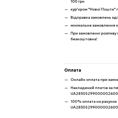
100 грн
кур'єром "Нової Пошти" п
Відправка замовлень зді
мінімальне замовлення н
При замовленні розпиву 
безкоштовна!
Оплата
Онлайн оплата при замов
Накладений платіж за п
UA28305299000002600
100% оплата на рахунок
UA28305299000002600