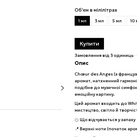
Об'єм в мілілітрах
1 мл
3 мл
5 мл
10 
Купити
Замовлення від 3 одиниць
Опис
Chœur des Anges (з французь
аромат, натхненний гармоні
подібне до музичної симфоні
емоційну картину.
Цей аромат входить до Whit
мистецтво, світло й творчіс
🍊 Що відчувається у запаху
📍 Верхні ноти (початок аро