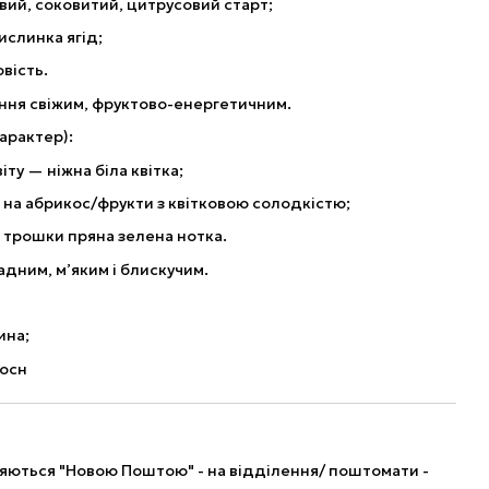
ий, соковитий, цитрусовий старт;
слинка ягід;
вість.
ення свіжим, фруктово-енергетичним.
арактер):
ту — ніжна біла квітка;
на абрикос/фрукти з квітковою солодкістю;
 трошки пряна зелена нотка.
адним, м’яким і блискучим.
ина;
 осн
ляються "Новою Поштою" - на відділення/ поштомати -