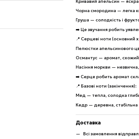
Кривавий апельсин — яскрав
Чорна смородина — легка ки
Груша — солодкість і фрукто
➡️ Це звучання робить уявл
📍 Серцеві ноти (основний х
Пелюстки апельсинового цві
Османтус — аромат, схожий 
Насіння моркви — незвична,
➡️ Серце робить аромат скл
📍 Базові ноти (закінчення):
Мед — тепла, солодка глиб
Кедр — деревна, стабільна
Доставка
Всі замовлення відправ