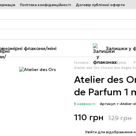
формація
Політика конфіденційності
Договір публічної оферти
овномірні флакони/міні
Залишки у 
Головна
Розпив парфумів
Р
Atelier des Ors Choeur des Anges E
Atelier des 
de Parfum 1 
В наявності
Артикул: r-Atelier
110 грн
129 грн
%
Увійти
для відображення н