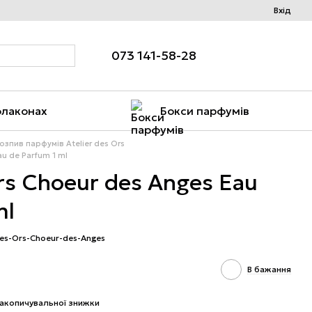
Вхід
073 141-58-28
флаконах
Бокси парфумів
озпив парфумів Atelier des Ors
au de Parfum 1 ml
Ors Choeur des Anges Eau
ml
-des-Ors-Choeur-des-Anges
В бажання
акопичувальної знижки