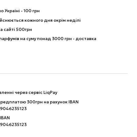
о Україні - 100 грн
йснюється кожного дня окрім неділі
а сайті 500грн
парфумів на суму понад 3000 грн - доставка
ленні через сервіс LiqPay
ередплатою 300грн на рахунок IBAN
9046235123
 IBAN
9046235123