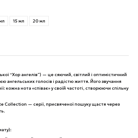
мл
15 мл
20 мл
кої “Хор ангелів”) — це сяючий, світлий і оптимістичний
єю ангельських голосів і радістю життя. Його звучання
ї: кожна нота «співає» у своїй частоті, створюючи спільну
e Collection — серії, присвяченої пошуку щастя через
ть.
мату):