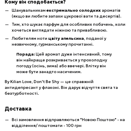
Кому він сподобається?
Шанувальникам
екстремально солодких
ароматів
(якщо ви любите запахи цукрової вати та десертів).
Тим, хто шукає парфум для особливих побачень, коли
хочеться виглядати ніжною та привабливою.
Любителям ноти
цвіту апельсина
, поданої у
незвичному, гурманському прочитанні.
Порада:
Цей аромат дуже інтенсивний, тому
він найкраще розкривається у прохолодну
погоду (осінь, зима) або ввечері. Влітку він
може бути занадто насиченим.
By Kilian Love, Don't Be Shy — це справжній
антидепресант у флаконі. Він дарує відчуття свята та
безтурботності.
Доставка
Всі замовлення відправляються "Новою Поштою" - на
відділення/ поштомати - 100 грн