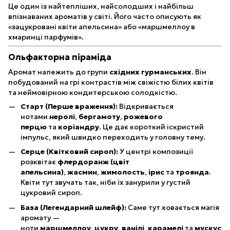
Це один із найтепліших, найсолодших і найбільш
впізнаваних ароматів у світі. Його часто описують як
«зацукровані квіти апельсина» або «маршмеллоу в
хмаринці парфумів».
Ольфакторна піраміда
Аромат належить до групи
східних гурманських
. Він
побудований на грі контрастів між свіжістю білих квітів
та неймовірною кондитерською солодкістю.
Старт (Перше враження):
Відкривається
нотами
неролі
,
бергамоту
,
рожевого
перцю
та
коріандру
. Це дає короткий іскристий
імпульс, який швидко переходить у головну тему.
Серце (Квітковий сироп):
У центрі композиції
розквітає
флердоранж (цвіт
апельсина)
,
жасмин
,
жимолость
,
ірис
та
троянда
.
Квіти тут звучать так, ніби їх занурили у густий
цукровий сироп.
База (Легендарний шлейф):
Саме тут ховається магія
аромату —
ноти
маршмеллоу
,
цукру
,
ванілі
,
карамелі
та
мускусу
.