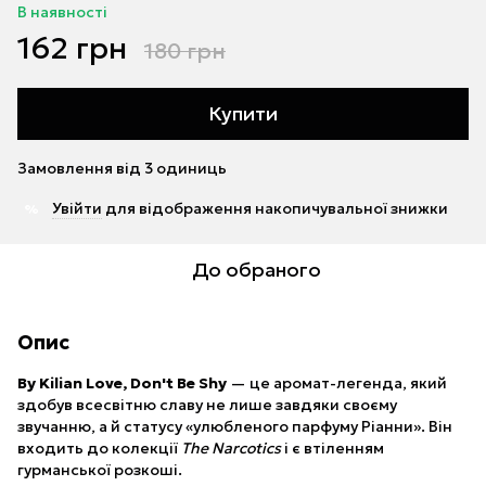
В наявності
162 грн
180 грн
Купити
Замовлення від 3 одиниць
Увійти
для відображення накопичувальної знижки
%
До обраного
Опис
By Kilian Love, Don't Be Shy
— це аромат-легенда, який
здобув всесвітню славу не лише завдяки своєму
звучанню, а й статусу «улюбленого парфуму Ріанни». Він
входить до колекції
The Narcotics
і є втіленням
гурманської розкоші.