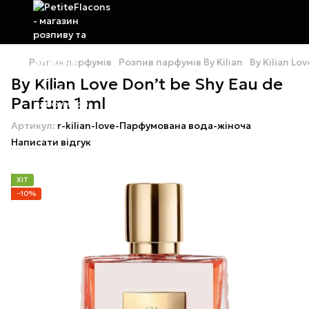
Розпив парфумів
Розпив парфумів By Kilian
By Kilian Lo
By Kilian Love Don’t be Shy Eau de
Parfum 1 ml
Артикул:
r-kilian-love-Парфумована вода-жіноча
Написати відгук
ХІТ
−10%