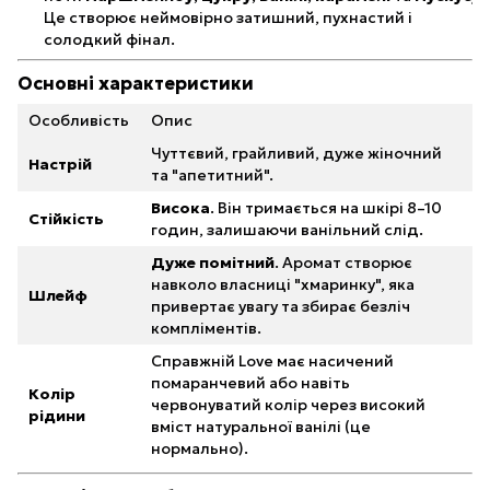
Це створює неймовірно затишний, пухнастий і
солодкий фінал.
Основні характеристики
Особливість
Опис
Чуттєвий, грайливий, дуже жіночний
Настрій
та "апетитний".
Висока
. Він тримається на шкірі 8–10
Стійкість
годин, залишаючи ванільний слід.
Дуже помітний
. Аромат створює
навколо власниці "хмаринку", яка
Шлейф
привертає увагу та збирає безліч
компліментів.
Справжній Love має насичений
помаранчевий або навіть
Колір
червонуватий колір через високий
рідини
вміст натуральної ванілі (це
нормально).