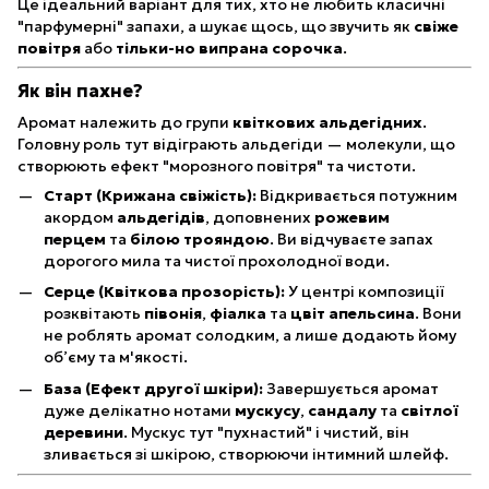
Це ідеальний варіант для тих, хто не любить класичні
"парфумерні" запахи, а шукає щось, що звучить як
свіже
повітря
або
тільки-но випрана сорочка
.
Як він пахне?
Аромат належить до групи
квіткових альдегідних
.
Головну роль тут відіграють альдегіди — молекули, що
створюють ефект "морозного повітря" та чистоти.
Старт (Крижана свіжість):
Відкривається потужним
акордом
альдегідів
, доповнених
рожевим
перцем
та
білою трояндою
. Ви відчуваєте запах
дорогого мила та чистої прохолодної води.
Серце (Квіткова прозорість):
У центрі композиції
розквітають
півонія
,
фіалка
та
цвіт апельсина
. Вони
не роблять аромат солодким, а лише додають йому
об’єму та м'якості.
База (Ефект другої шкіри):
Завершується аромат
дуже делікатно нотами
мускусу
,
сандалу
та
світлої
деревини
. Мускус тут "пухнастий" і чистий, він
зливається зі шкірою, створюючи інтимний шлейф.