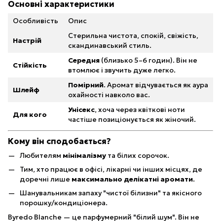
Основні характеристики
Особливість
Опис
Стерильна чистота, спокій, свіжість,
Настрій
скандинавський стиль.
Середня
(близько 5–6 годин). Він не
Стійкість
втомлює і звучить дуже легко.
Помірний
. Аромат відчувається як аура
Шлейф
охайності навколо вас.
Унісекс
, хоча через квіткові ноти
Для кого
частіше позиціонується як жіночий.
Кому він сподобається?
Любителям
мінімалізму
та білих сорочок.
Тим, хто працює в офісі, лікарні чи інших місцях, де
доречні лише
максимально делікатні аромати
.
Шанувальникам запаху "чистої білизни" та якісного
порошку/кондиціонера.
Byredo Blanche — це парфумерний "білий шум". Він не