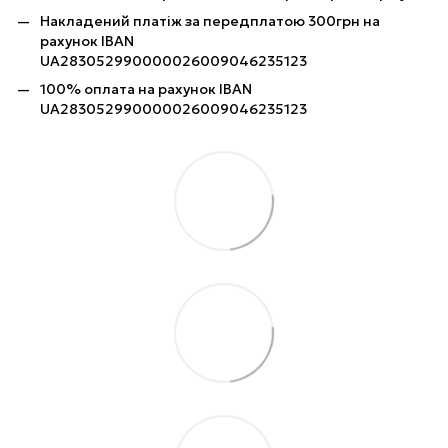
Накладений платіж за передплатою 300грн на
рахунок IBAN
UA283052990000026009046235123
100% оплата на рахунок IBAN
UA283052990000026009046235123