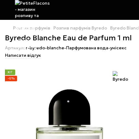
Розпив парфумів
Розпив парфумів Byredo
Byredo Blanc
Byredo Blanche Eau de Parfum 1 ml
Артикул:
r-byredo-blanche-Парфумована вода-унісекс
Написати відгук
ХІТ
−5%