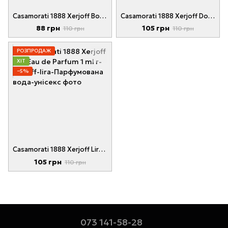
Casamorati 1888 Xerjoff Bouquet Ideale Eau de Parfum 1 ml
Casamorati 1888 Xerjoff Dolce Amalfi Eau de Parfum 1 ml
88 грн
105 грн
110 грн
110 грн
РОЗПРОДАЖ
ХІТ
−5%
Casamorati 1888 Xerjoff Lira Eau de Parfum 1 ml
105 грн
110 грн
073 141-58-28