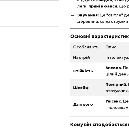
легкі
пряні нюанси
, що 
Звучання:
Це "світле" д
деревина, свіжі стружки 
Основні характеристи
Особливість
Опис
Настрій
Інтелектуа
Висока
. П
Стійкість
цілий день 
Помірний
.
Шлейф
оточуючих.
Унісекс
. Ц
Для кого
і чоловікам,
Кому він сподобається