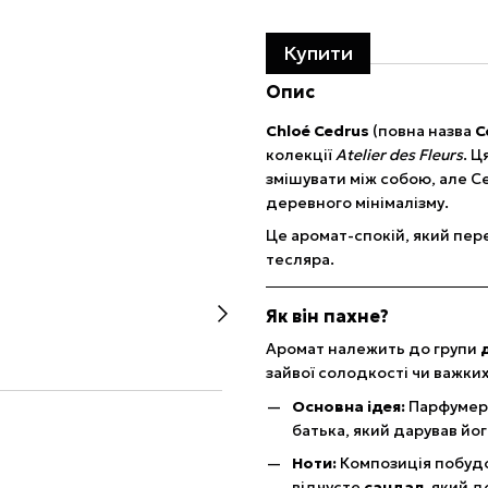
Купити
Опис
Chloé Cedrus
(повна назва
C
колекції
Atelier des Fleurs
. Ц
змішувати між собою, але 
деревного мінімалізму.
Це аромат-спокій, який пер
тесляра.
Як він пахне?
Аромат належить до групи
зайвої солодкості чи важких
Основна ідея:
Парфумер 
батька, який дарував йо
Ноти:
Композиція побуд
відчуєте
сандал
, який 