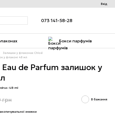
Вхід
073 141-58-28
флаконах
Бокси парфумів
Залишки у флаконах Chloé
ок у флаконі 48 мл
 Eau de Parfum залишок у
мл
edrus-48-ml
0 грн
В бажання
акопичувальної знижки