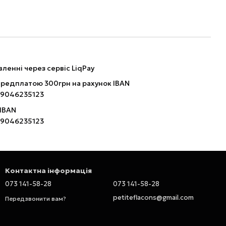
ленні через сервіс LiqPay
ередплатою 300грн на рахунок IBAN
9046235123
 IBAN
9046235123
Контактна інформація
073 141-58-28
073 141-58-28
petiteflacons@gmail.com
Передзвонити вам?