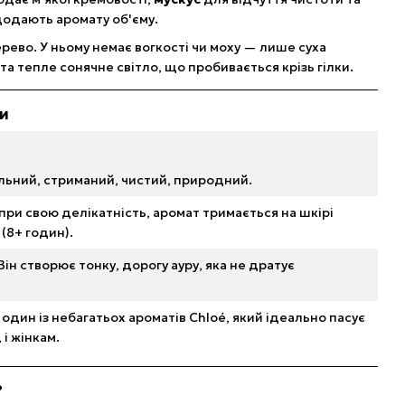
додають аромату об'єму.
ерево. У ньому немає вогкості чи моху — лише суха
та тепле сонячне світло, що пробивається крізь гілки.
ки
льний, стриманий, чистий, природний.
опри свою делікатність, аромат тримається на шкірі
(8+ годин).
 Він створює тонку, дорогу ауру, яка не дратує
е один із небагатьох ароматів Chloé, який ідеально пасує
 і жінкам.
?