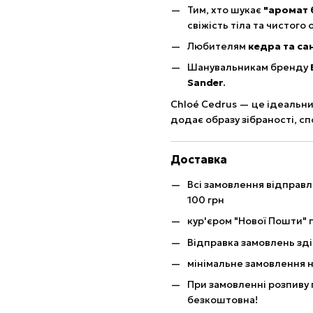
Тим, хто шукає
"аромат 
свіжість тіла та чистого 
Любителям
кедра та са
Шанувальникам бренду
Sander
.
Chloé Cedrus — це ідеальни
додає образу зібраності, с
Доставка
Всі замовлення відправ
100 грн
кур'єром "Нової Пошти" п
Відправка замовлень зді
мінімальне замовлення н
При замовленні розпиву 
безкоштовна!