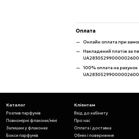
Оплата
Онлайн оплата при замов
Накладений платіж за п
UA28305299000002600
100% оплата на рахунок
UA28305299000002600
Каталог
Клієнтам
Розпив парфумів
Вхід до кабінету
Повномірні флакони/міні
Про нас
Залишки у флаконах
Оплата і доставка
Бокси парфумів
Обмін і повернення