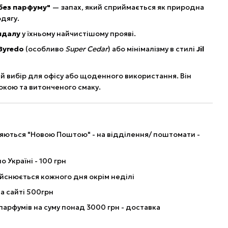
без парфуму"
— запах, який сприймається як природна
одягу.
ндалу
у їхньому найчистішому прояві.
Byredo
(особливо
Super Cedar
) або мінімалізму в стилі
Jil
й вибір для офісу або щоденного використання. Він
покою та витонченого смаку.
ляються "Новою Поштою" - на відділення/ поштомати -
о Україні - 100 грн
йснюється кожного дня окрім неділі
а сайті 500грн
парфумів на суму понад 3000 грн - доставка