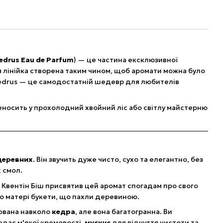
edrus Eau de Parfum
) — це частина ексклюзивної
я лінійка створена таким чином, щоб аромати можна було
Cedrus — це самодостатній шедевр для любителів
еносить у прохолодний хвойний ліс або світлу майстерню
деревних
. Він звучить дуже чисто, сухо та елегантно, без
 смол.
Квентін Біш присвятив цей аромат спогадам про свого
го матері букети, що пахли деревиною.
ована навколо
кедра
, але вона багатогранна. Ви
додає м'якої кремовості,
мускус
для відчуття чистоти та