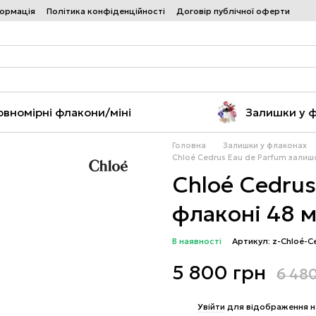
формація
Політика конфіденційності
Договір публічної оферти
овномірні флакони/міні
Залишки у 
Головна
Залишки у флаконах
Chloé Cedrus Eau de Parfum залиш
Chloé Cedrus
флаконі 48 
В наявності
Артикул: z-Chloé-C
5 800 грн
6 48
%
Увійти
для відображення н