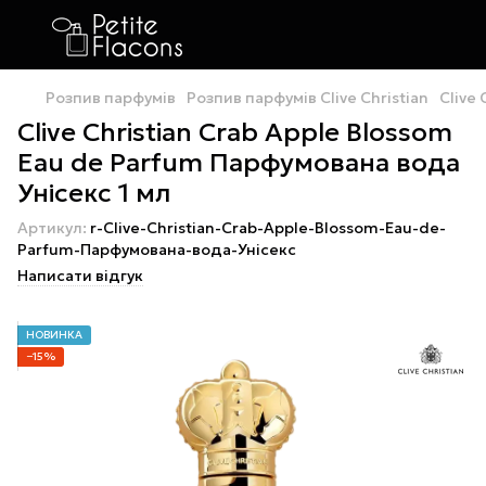
Розпив парфумів
Розпив парфумів Clive Christian
Clive
Clive Christian Crab Apple Blossom
Eau de Parfum Парфумована вода
Унісекс 1 мл
Артикул:
r-Clive-Christian-Crab-Apple-Blossom-Eau-de-
Parfum-Парфумована-вода-Унісекс
Написати відгук
НОВИНКА
−15%