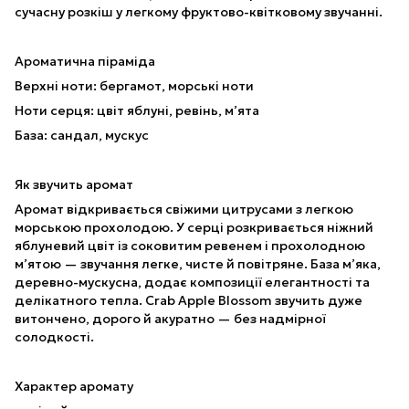
сучасну розкіш у легкому фруктово-квітковому звучанні.
Ароматична піраміда
Верхні ноти: бергамот, морські ноти
Ноти серця: цвіт яблуні, ревінь, м’ята
База: сандал, мускус
Як звучить аромат
Аромат відкривається свіжими цитрусами з легкою
морською прохолодою. У серці розкривається ніжний
яблуневий цвіт із соковитим ревенем і прохолодною
м’ятою — звучання легке, чисте й повітряне. База м’яка,
деревно-мускусна, додає композиції елегантності та
делікатного тепла. Crab Apple Blossom звучить дуже
витончено, дорого й акуратно — без надмірної
солодкості.
Характер аромату