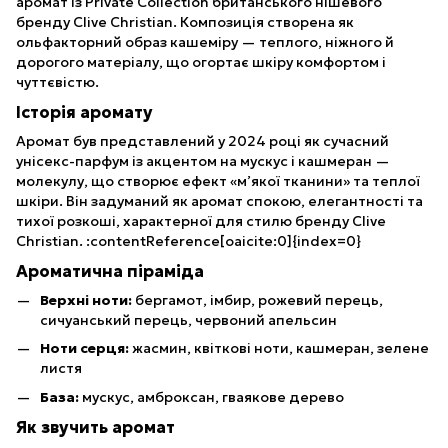
аромат із Private Collection британського нішевого
бренду Clive Christian. Композиція створена як
ольфакторний образ кашеміру — теплого, ніжного й
дорогого матеріалу, що огортає шкіру комфортом і
чуттєвістю.
Історія аромату
Аромат був представлений у 2024 році як сучасний
унісекс-парфум із акцентом на мускус і кашмеран —
молекулу, що створює ефект «м’якої тканини» та теплої
шкіри. Він задуманий як аромат спокою, елегантності та
тихої розкоші, характерної для стилю бренду Clive
Christian. :contentReference[oaicite:0]{index=0}
Ароматична піраміда
Верхні ноти:
бергамот, імбир, рожевий перець,
сичуанський перець, червоний апельсин
Ноти серця:
жасмин, квіткові ноти, кашмеран, зелене
листя
База:
мускус, амброксан, гваякове дерево
Як звучить аромат