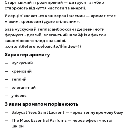
Старт свіжий і трохи пряний — цитруси та імбир
створюють відчуття чистоти та енергії.
У серці з’являється кашмеран і жасмин — аромат стає
м’яким, кремовим і дуже «тілесним».
База мускусна й тепла: амброксан і деревні ноти
формують довгий, елегантний шлейф із ефектом
кашемірового пледа на шкірі.
:contentReference[oaicite:1]{index=1}
Характер аромату
мускусний
кремовий
теплий
елегантний
унісекс
З яким ароматом порівнюють
Babycat Yves Saint Laurent — через теплу кремову базу
The Musc Essential Parfums — через ефект чистої
шкіри