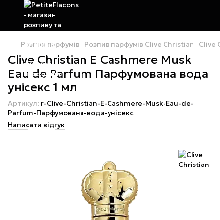
Розпив парфумів
Розпив парфумів Clive Christian
Clive
Clive Christian E Cashmere Musk
Eau de Parfum Парфумована вода
унісекс 1 мл
Артикул:
r-Clive-Christian-E-Cashmere-Musk-Eau-de-
Parfum-Парфумована-вода-унісекс
Написати відгук