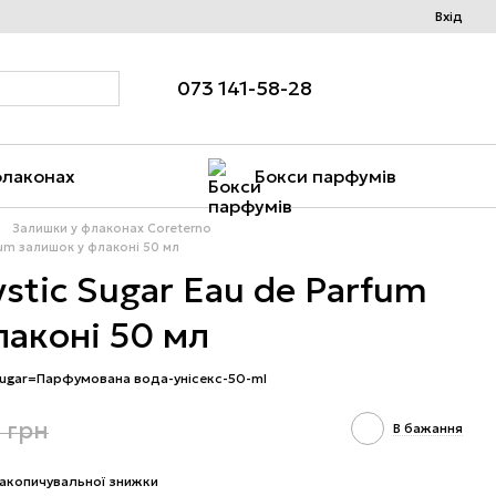
Вхід
073 141-58-28
флаконах
Бокси парфумів
Залишки у флаконах Coreterno
fum залишок у флаконі 50 мл
stic Sugar Eau de Parfum
лаконі 50 мл
-sugar=Парфумована вода-унісекс-50-ml
 грн
В бажання
акопичувальної знижки