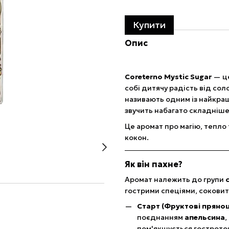
Купити
Опис
Coreterno Mystic Sugar
— це
собі дитячу радість від сол
називають одним із найкращи
звучить набагато складніше 
Це аромат про магію, тепло 
кокон.
Як він пахне?
Аромат належить до групи
гострими спеціями, сокови
Старт (Фруктові прянощ
поєднанням
апельсина
,
пом'якшується гострот