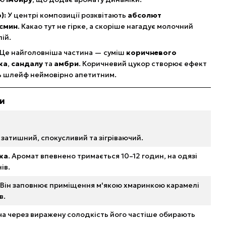
):
У центрі композиції розквітають
абсолют
смин
. Какао тут не гірке, а скоріше нагадує молочний
ій.
Це найголовніша частина — суміш
коричневого
ка
,
сандалу
та
амбри
. Коричневий цукор створює ефект
ть шлейф неймовірно апетитним.
ки
 затишний, спокусливий та зігріваючий.
ка
. Аромат впевнено тримається 10–12 годин, на одязі
ів.
. Він заповнює приміщення м'якою хмаринкою карамелі
в.
оча через виражену солодкість його частіше обирають