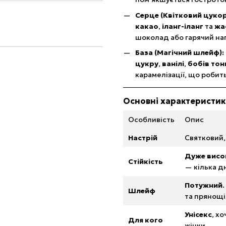
Серце (Квітковий цукор
какао
,
іланг-іланг
та
жа
шоколад або гарячий нап
База (Магічний шлейф):
цукру
,
ванілі
,
бобів тон
карамелізації, що роби
Основні характеристи
Особливість
Опис
Настрій
Святковий,
Дуже висо
Стійкість
— кілька дн
Потужний
Шлейф
та прянощі
Унісекс
, х
Для кого
жінки.