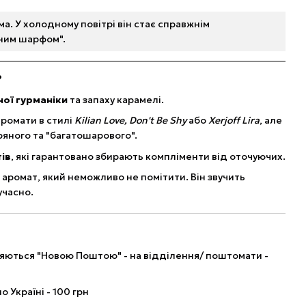
ма. У холодному повітрі він стає справжнім
ним шарфом".
?
ої гурманіки
та запаху карамелі.
ромати в стилі
Kilian Love, Don't Be Shy
або
Xerjoff Lira
, але
ряного та "багатошарового".
ів
, які гарантовано збирають компліменти від оточуючих.
 аромат, який неможливо не помітити. Він звучить
учасно.
ляються "Новою Поштою" - на відділення/ поштомати -
о Україні - 100 грн