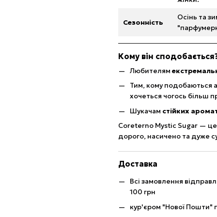
Осінь та зи
Сезонність
"парфумер
Кому він сподобається
Любителям
екстремальн
Тим, кому подобаються а
хочеться чогось більш п
Шукачам
стійких аромат
Coreterno Mystic Sugar — це
дорого, насичено та дуже с
Доставка
Всі замовлення відправ
100 грн
кур'єром "Нової Пошти" п