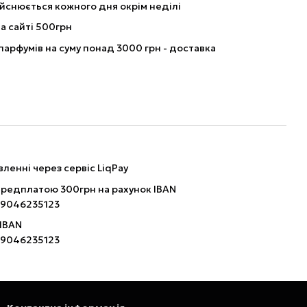
йснюється кожного дня окрім неділі
а сайті 500грн
парфумів на суму понад 3000 грн - доставка
ленні через сервіс LiqPay
ередплатою 300грн на рахунок IBAN
9046235123
 IBAN
9046235123