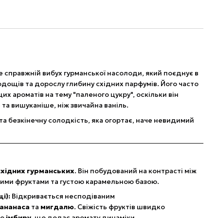
 справжній вибух гурманської насолоди, який поєднує в
одощів та дорослу глибину східних парфумів. Його часто
х ароматів на тему "паленого цукру", оскільки він
та вишуканіше, ніж звичайна ваніль.
та безкінечну солодкість, яка огортає, наче невидимий
східних гурманських
. Він побудований на контрасті між
тими фруктами та густою карамельною базою.
і):
Відкривається несподіваним
ананаса
та
мигдалю
. Свіжість фруктів швидко
ою
імбиру
, що додає аромату динаміки.