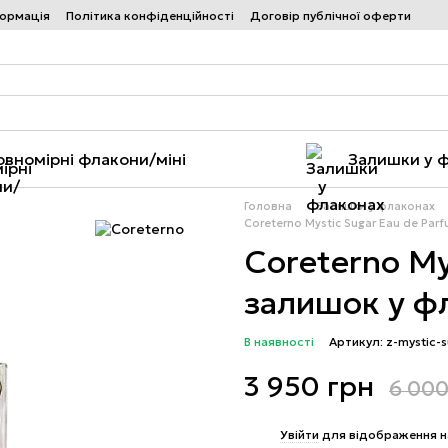
формація
Політика конфіденційності
Договір публічної оферти
овномірні флакони/міні
Залишки у 
Головна
Залишки у флаконах
Coreterno Mystic Sugar Eau de Par
Coreterno My
залишок у ф
В наявності
Артикул: z-mystic
3 950 грн
6 000
%
Увійти
для відображення н