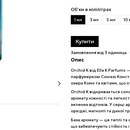
Об'єм в мілілітрах
1 мл
3 мл
5 мл
10 
Купити
Замовлення від 3 одиниць
Опис
Orchid K від Ella K Parfums
парфумеркою Сонією Конст
озера Комо та квітами, що о
Orchid K відкривається со
аромату ніжності та легкос
зелених відтінків. У серці 
орхідеї, магнолії та дикої 
База аромату — це теплі та 
що забезпечують стійкість і