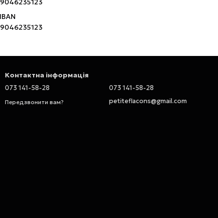
9046235123
 IBAN
9046235123
Контактна інформація
073 141-58-28
073 141-58-28
petiteflacons@gmail.com
Передзвонити вам?