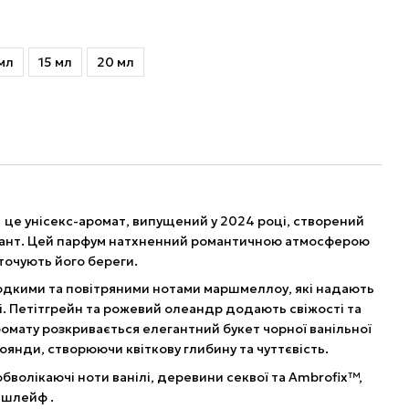
мл
15 мл
20 мл
 — це унісекс-аромат, випущений у 2024 році, створений
ант. Цей парфум натхненний романтичною атмосферою
точують його береги.
лодкими та повітряними нотами маршмеллоу, які надають
ті. Петітгрейн та рожевий олеандр додають свіжості та
аромату розкривається елегантний букет чорної ванільної
троянди, створюючи квіткову глибину та чуттєвість.
обволікаючі ноти ванілі, деревини секвої та Ambrofix™,
 шлейф .