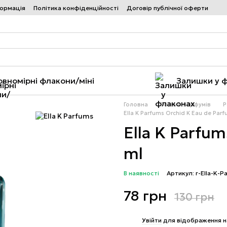
формація
Політика конфіденційності
Договір публічної оферти
овномірні флакони/міні
Залишки у 
Головна
Розпив парфумів
Р
Ella K Parfums Orchid K Eau de Parf
Ella K Parfum
ml
В наявності
Артикул: r-Ella-K-P
78 грн
130 грн
%
Увійти
для відображення н