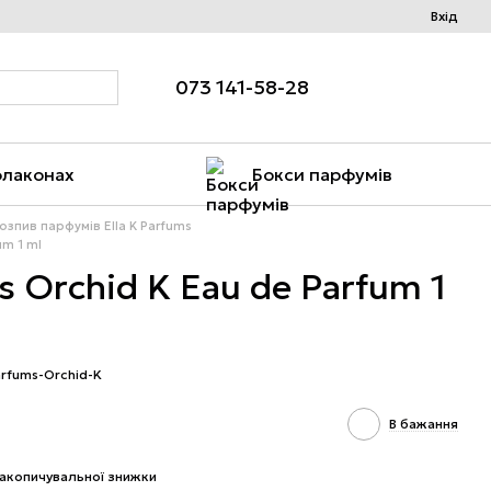
Вхід
073 141-58-28
флаконах
Бокси парфумів
озпив парфумів Ella K Parfums
um 1 ml
s Orchid K Eau de Parfum 1
arfums-Orchid-K
В бажання
акопичувальної знижки