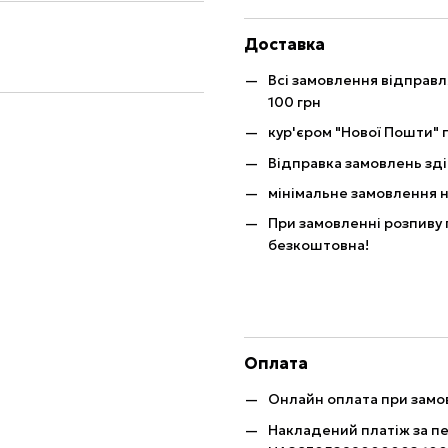
Доставка
Всі замовлення відправ
100 грн
кур'єром "Нової Пошти" п
Відправка замовлень зді
мінімальне замовлення н
При замовленні розпиву 
безкоштовна!
Оплата
Онлайн оплата при замов
Накладений платіж за п