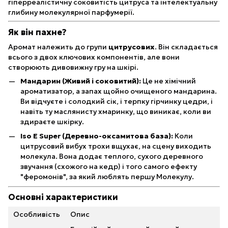
гіперреалістичну соковитість цитруса та інтелектуальну
глибину молекулярної парфумерії.
Як він пахне?
Аромат належить до групи
цитрусових
. Він складається
всього з двох ключових компонентів, але вони
створюють дивовижну гру на шкірі.
Мандарин (Живий і соковитий):
Це не хімічний
ароматизатор, а запах щойно очищеного мандарина.
Ви відчуєте і солодкий сік, і терпку гірчинку цедри, і
навіть ту маслянисту хмаринку, що виникає, коли ви
здираєте шкірку.
Iso E Super (Деревно-оксамитова база):
Коли
цитрусовий вибух трохи вщухає, на сцену виходить
молекула. Вона додає теплого, сухого деревного
звучання (схожого на кедр) і того самого ефекту
"феромонів", за який люблять першу Молекулу.
Основні характеристики
Особливість
Опис