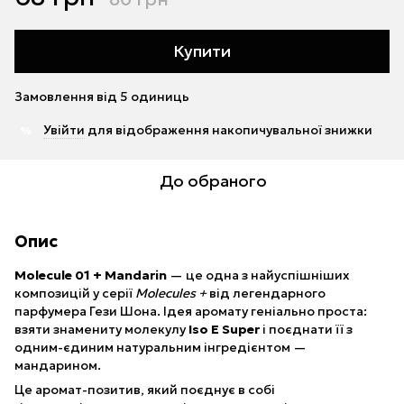
Купити
Замовлення від 5 одиниць
Увійти
для відображення накопичувальної знижки
%
До обраного
Опис
Molecule 01 + Mandarin
— це одна з найуспішніших
композицій у серії
Molecules +
від легендарного
парфумера Гези Шона. Ідея аромату геніально проста:
взяти знамениту молекулу
Iso E Super
і поєднати її з
одним-єдиним натуральним інгредієнтом —
мандарином.
Це аромат-позитив, який поєднує в собі