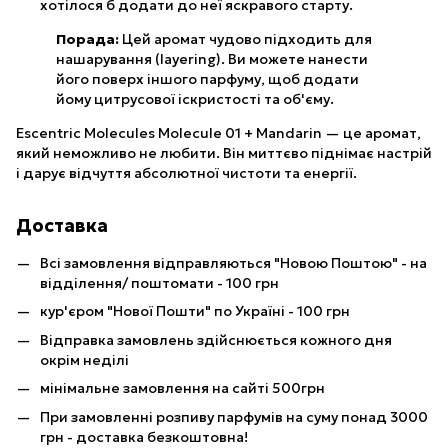
хотілося б додати до неї яскравого старту.
Порада:
Цей аромат чудово підходить для
нашарування (layering). Ви можете нанести
його поверх іншого парфуму, щоб додати
йому цитрусової іскристості та об'єму.
Escentric Molecules Molecule 01 + Mandarin — це аромат,
який неможливо не любити. Він миттєво піднімає настрій
і дарує відчуття абсолютної чистоти та енергії.
Доставка
Всі замовлення відправляються "Новою Поштою" - на
відділення/ поштомати - 100 грн
кур'єром "Нової Пошти" по Україні - 100 грн
Відправка замовлень здійснюється кожного дня
окрім неділі
мінімальне замовлення на сайті 500грн
При замовленні розпиву парфумів на суму понад 3000
грн - доставка безкоштовна!