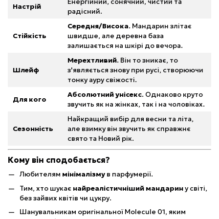
Енергійний, сонячний, чистий та
Настрій
радісний.
Середня/Висока
. Мандарин злітає
Стійкість
швидше, але деревна база
залишається на шкірі до вечора.
Мерехтливий
. Він то зникає, то
Шлейф
з'являється знову при русі, створюючи
тонку ауру свіжості.
Абсолютний унісекс
. Однаково круто
Для кого
звучить як на жінках, так і на чоловіках.
Найкращий вибір для весни та літа,
Сезонність
але взимку він звучить як справжнє
свято та Новий рік.
Кому він сподобається?
Любителям
мінімалізму
в парфумерії.
Тим, хто шукає
найреалістичніший мандарин
у світі,
без зайвих квітів чи цукру.
Шанувальникам оригінальної Molecule 01, яким