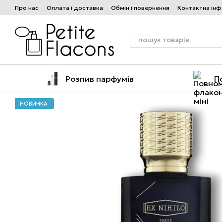
Перейти до основного контенту
Про нас
Оплата і доставка
Обмін і повернення
Контактна ін
Розпив парфумів
П
НОВИНКА