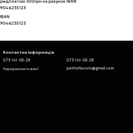
ередплатою 300грн на рахунок IBAN
9046235123
 IBAN
9046235123
Контактна інформація
073 141-58-28
073 141-58-28
petiteflacons@gmail.com
Передзвонити вам?