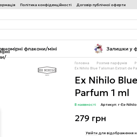
формація
Політика конфіденційності
Договір публічної оферти
овномірні флакони/міні
Залишки у 
Головна
Розпив парфумів
Р
Ex Nihilo Blue Talisman Extrait de P
Ex Nihilo Blu
Parfum 1 ml
В наявності
Артикул: r-Ex-Nihil
279 грн
%
Увійти
для відображення н