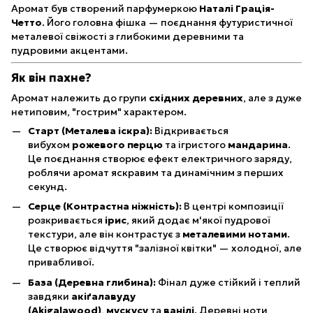
Аромат був створений парфумеркою
Наталі Грація-
Четто
. Його головна фішка — поєднання футуристичної
металевої свіжості з глибокими деревними та
пудровими акцентами.
Як він пахне?
Аромат належить до групи
східних деревних
, але з дуже
нетиповим, "гострим" характером.
Старт (Металева іскра):
Відкривається
вибухом
рожевого перцю
та ігристого
мандарина
.
Це поєднання створює ефект електричного заряду,
роблячи аромат яскравим та динамічним з перших
секунд.
Серце (Контрастна ніжність):
В центрі композиції
розкривається
ірис
, який додає м'якої пудрової
текстури, але він контрастує з
металевими нотами
.
Це створює відчуття "залізної квітки" — холодної, але
привабливої.
База (Деревна глибина):
Фінал дуже стійкий і теплий
завдяки
акіґалавуду
(Akigalawood)
,
мускусу
та
ванілі
. Деревні ноти