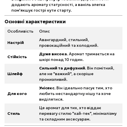
додають аромату статусності, а ваніль злегка
пом'якшує гострі кути старту.
Основні характеристики
Особливість
Опис
Авангардний, стильний,
Настрій
провокаційний та холодний.
Дуже висока
. Аромат тримається на
Стійкість
шкірі понад 10 годин.
Сильний та дифузний
. Він помітний,
Шлейф
але не "важкий", а скоріше
пронизливий.
Унісекс
. Він ідеально пасує тим, хто
Для кого
любить нестандартну нішу та хоче
виділятися.
Це аромат для тих, хто віддає
Стиль
перевагу стилю "хай-тек", мінімалізму
та складним аксесуарам.