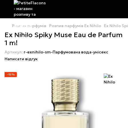
Розпив парфумів
Розпив парфумів Ex Nihilo
Ex Nihilo S
Ex Nihilo Spiky Muse Eau de Parfum
1 ml
Артикул:
r-exnihilo-sm-Парфумована вода-унісекс
Написати відгук
−15%