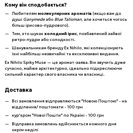
Кому він сподобається?
Любителям
молекулярних ароматів
(якщо вам до
душі
Ganymede
або
Blue Talisman
, але хочеться чогось
більш ірисово-пудрового).
Тим, хто шукає
холодний ірис
, позбавлений зайвої
ретро-пудри або солодкості.
Шанувальникам бренду Ex Nihilo, які колекціонують
їхні найбільш незвичайні та ексклюзивні видання.
Ex Nihilo Spiky Muse — це аромат-заява. Він звучить дуже
сучасно, майже архітектурно, ідеально підкреслюючи
сильний характер свого власника чи власниці.
Доставка
Всі замовлення відправляються "Новою Поштою" - на
відділення/ поштомати - 100 грн
кур'єром "Нової Пошти" по Україні - 100 грн
Відправка замовлень здійснюється кожного дня
окрім неділі