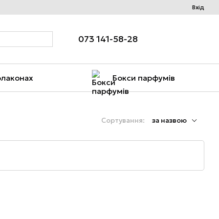
Вхід
073 141-58-28
флаконах
Бокси парфумів
Сортування:
за назвою