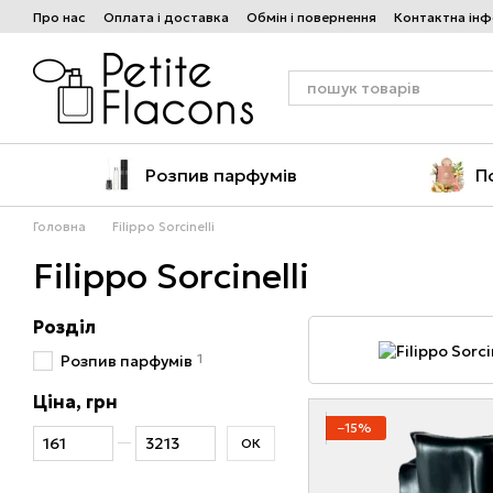
Перейти до основного контенту
Про нас
Оплата і доставка
Обмін і повернення
Контактна ін
Розпив парфумів
П
Головна
Filippo Sorcinelli
Filippo Sorcinelli
Розділ
1
Розпив парфумів
Ціна, грн
−15%
Від Ціна, грн
До Ціна, грн
ОК