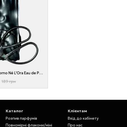
Filippo Sorcinelli Né Il Giorno Né L'Ora Eau de Parfum 1 ml
189 грн
Каталог
Клієнтам
Розпив парфумів
Вхід до кабінету
Повномірні флакони/міні
Про нас