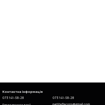
Контактна інформація
073 141-58-28
073 141-58-28
petiteflacons@gmail.com
Передзвонити вам?