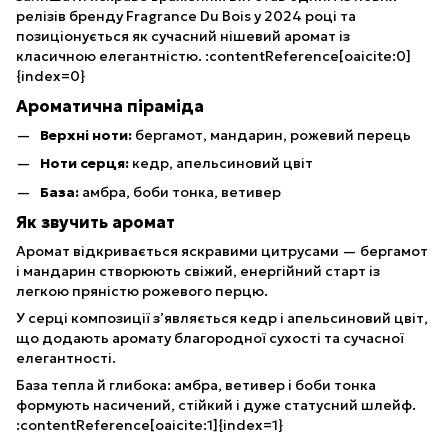
релізів бренду Fragrance Du Bois у 2024 році та
позиціонується як сучасний нішевий аромат із
класичною елегантністю. :contentReference[oaicite:0]
{index=0}
Ароматична піраміда
Верхні ноти:
бергамот, мандарин, рожевий перець
Ноти серця:
кедр, апельсиновий цвіт
База:
амбра, боби тонка, ветивер
Як звучить аромат
Аромат відкривається яскравими цитрусами — бергамот
і мандарин створюють свіжий, енергійний старт із
легкою пряністю рожевого перцю.
У серці композиції з’являється кедр і апельсиновий цвіт,
що додають аромату благородної сухості та сучасної
елегантності.
База тепла й глибока: амбра, ветивер і боби тонка
формують насичений, стійкий і дуже статусний шлейф.
:contentReference[oaicite:1]{index=1}