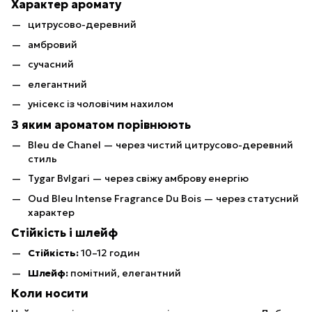
Характер аромату
цитрусово-деревний
амбровий
сучасний
елегантний
унісекс із чоловічим нахилом
З яким ароматом порівнюють
Bleu de Chanel — через чистий цитрусово-деревний
стиль
Tygar Bvlgari — через свіжу амброву енергію
Oud Bleu Intense Fragrance Du Bois — через статусний
характер
Стійкість і шлейф
Стійкість:
10–12 годин
Шлейф:
помітний, елегантний
Коли носити