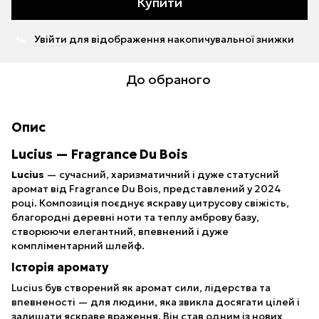
Купити
Увійти
для відображення накопичувальної знижки
%
До обраного
Опис
Lucius — Fragrance Du Bois
Lucius
— сучасний, харизматичний і дуже статусний
аромат від Fragrance Du Bois, представлений у 2024
році. Композиція поєднує яскраву цитрусову свіжість,
благородні деревні ноти та теплу амброву базу,
створюючи елегантний, впевнений і дуже
компліментарний шлейф.
Історія аромату
Lucius був створений як аромат сили, лідерства та
впевненості — для людини, яка звикла досягати цілей і
залишати яскраве враження. Він став одним із нових