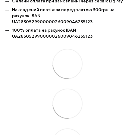
Онлайн оплата при замовленні через сервіс LiqPay
Накладений платіж за передплатою 300грн на
рахунок IBAN
UA283052990000026009046235123
100% оплата на рахунок IBAN
UA283052990000026009046235123