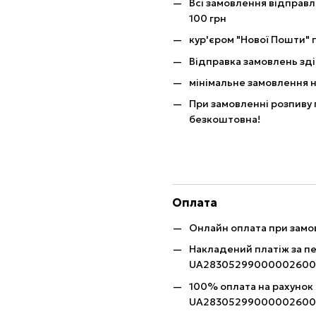
Всі замовлення відправ
100 грн
кур'єром "Нової Пошти" п
Відправка замовлень зді
мінімальне замовлення н
При замовленні розпиву 
безкоштовна!
Оплата
Онлайн оплата при замов
Накладений платіж за п
UA28305299000002600
100% оплата на рахунок
UA28305299000002600