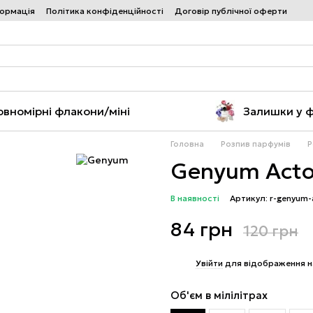
формація
Політика конфіденційності
Договір публічної оферти
овномірні флакони/міні
Залишки у 
Головна
Розпив парфумів
Р
Genyum Actor
В наявності
Артикул: r-genyum
84 грн
120 грн
%
Увійти
для відображення н
Об'єм в мілілітрах