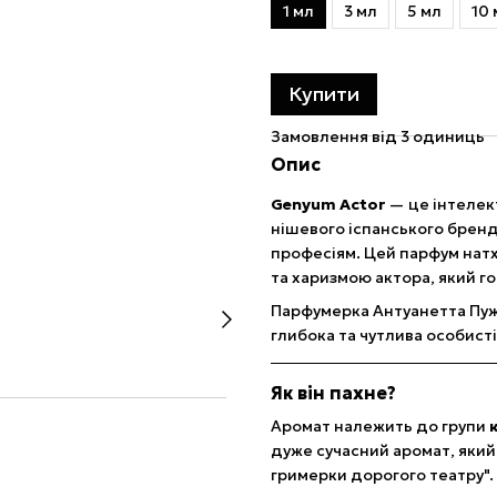
1 мл
3 мл
5 мл
10 
Купити
Замовлення від 3 одиниць
Опис
Genyum Actor
— це інтелек
нішевого іспанського бренд
професіям. Цей парфум нат
та харизмою актора, який го
Парфумерка Антуанетта Пуж
глибока та чутлива особисті
Як він пахне?
Аромат належить до групи
дуже сучасний аромат, який
гримерки дорогого театру".