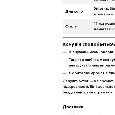
Унісекс
. Ві
Для кого
мінімалізм.
"Тиха розкі
Стиль
намагаєтьс
Кому він сподобається
Шанувальникам
ірисови
Тим, хто любить
молеку
але шукає більш виразну 
Любителям ароматів "чист
Genyum Actor — це аромат-
підкреслює її. Він ідеально
бездоганно, але стримано.
Доставка