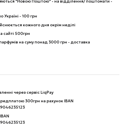
ляються "Новою Поштою" - на відділення/ поштомати -
о Україні - 100 грн
йснюється кожного дня окрім неділі
а сайті 500грн
парфумів на суму понад 3000 грн - доставка
ленні через сервіс LiqPay
ередплатою 300грн на рахунок IBAN
9046235123
 IBAN
9046235123