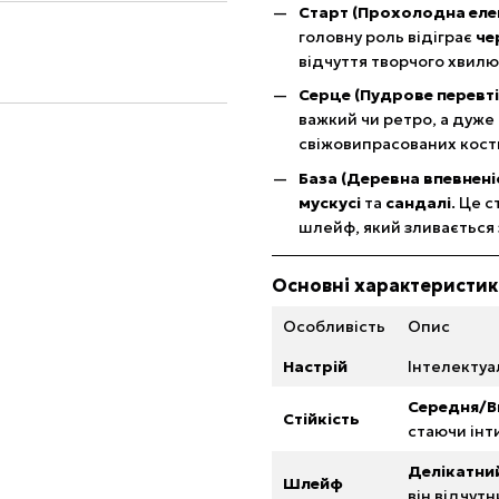
Старт (Прохолодна елег
головну роль відіграє
че
відчуття творчого хвилю
Серце (Пудрове перевті
важкий чи ретро, а дуже
свіжовипрасованих кост
База (Деревна впевненіс
мускусі
та
сандалі
. Це 
шлейф, який зливається 
Основні характеристи
Особливість
Опис
Настрій
Інтелектуа
Середня/В
Стійкість
стаючи інт
Делікатни
Шлейф
він відчутн