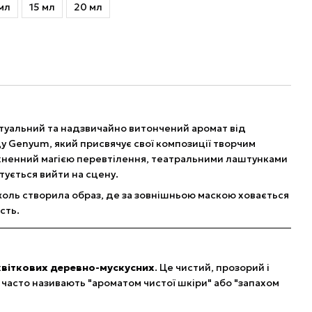
мл
15 мл
20 мл
туальний та надзвичайно витончений аромат від
у Genyum, який присвячує свої композиції творчим
хненний магією перевтілення, театральними лаштунками
тується вийти на сцену.
оль створила образ, де за зовнішньою маскою ховається
сть.
квіткових деревно-мускусних
. Це чистий, прозорий і
 часто називають "ароматом чистої шкіри" або "запахом