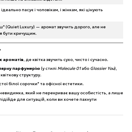
н ідеально пасує і чоловікам, і жінкам, які цінують
ш" (Quiet Luxury) — аромат звучить дорого, але не
я бути кричущим.
?
х ароматів
, де квітка звучить сухо, чисто і сучасно.
лярну парфумерію
(у стилі
Molecule 01
або
Glossier You
),
квіткову структуру.
ої білої сорочки" та офісної естетики.
невидимка, який не перекриває вашу особистість, а лише
 підійде для ситуацій, коли ви хочете пахнути