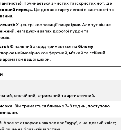
антність):
Починається з чистих та іскристих нот, де
рвоний перець
. Це додає старту легкої пікантності та
вання.
лення):
У центрі композиції панує
ірис
. Але тут він не
 ніжний, нагадуючи запах дорогої пудри та
юмів.
ть):
Фінальний акорд тримається на
білому
створює неймовірно комфортний, м'який та стійкий
з ароматом вашої шкіри.
ки
льний, спокійний, стриманий та артистичний.
исока
. Він тримається близько 7–8 годин, поступово
имнішим.
й
. Аромат створює навколо вас "ауру", а не довгий хвіст;
ий лише на близькій відстані.