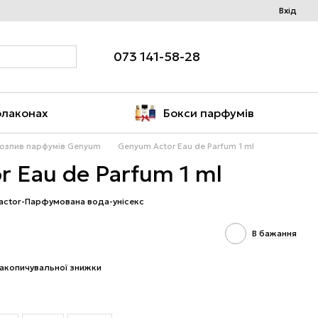
Вхід
073 141-58-28
флаконах
Бокси парфумів
озпив парфумів Genyum
Genyum Actor Eau de Parfum 1 ml
 Eau de Parfum 1 ml
-actor-Парфумована вода-унісекс
В бажання
акопичувальної знижки