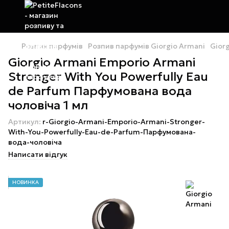
Розпив парфумів
Розпив парфумів Giorgio Armani
Gior
Giorgio Armani Emporio Armani
Stronger With You Powerfully Eau
de Parfum Парфумована вода
чоловіча 1 мл
Артикул:
r-Giorgio-Armani-Emporio-Armani-Stronger-
With-You-Powerfully-Eau-de-Parfum-Парфумована-
вода-чоловіча
Написати відгук
НОВИНКА