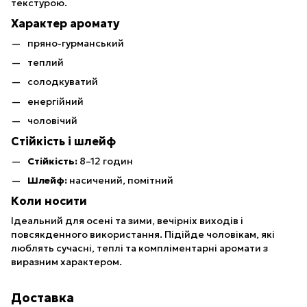
текстурою.
Характер аромату
пряно-гурманський
теплий
солодкуватий
енергійний
чоловічий
Стійкість і шлейф
Стійкість:
8–12 годин
Шлейф:
насичений, помітний
Коли носити
Ідеальний для осені та зими, вечірніх виходів і
повсякденного використання. Підійде чоловікам, які
люблять сучасні, теплі та компліментарні аромати з
виразним характером.
Доставка