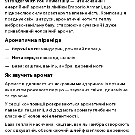
Stronger With You Powerfully
— інтенсивний і
енергійний аромат із лінійки Emporio Armani, що
підкреслює силу характеру та впевненість. Композиція
поєднує свіжі цитруси, ароматичні ноти та теплу
амброво-ванільну базу, створюючи сучасний і дуже
привабливий чоловічий аромат.
Ароматична піраміда
Верхні ноти:
мандарин, рожевий перець
Ноти серця:
лаванда, шавлія
База:
каштан, ваніль, амбра, деревні ноти
Як звучить аромат
Аромат відкривається яскравим мандарином із пряним
акцентом рожевого перцю — звучання свіже, динамічне
та сучасне.
У серці композиції розкриваються ароматичні ноти
лаванди та шавлії, які додають аромату глибини та
класичної чоловічої елегантності.
База тепла й насичена: каштан, ваніль і амбра створюють
солодкуватий, обволікаючий шлейф із м’якою деревною