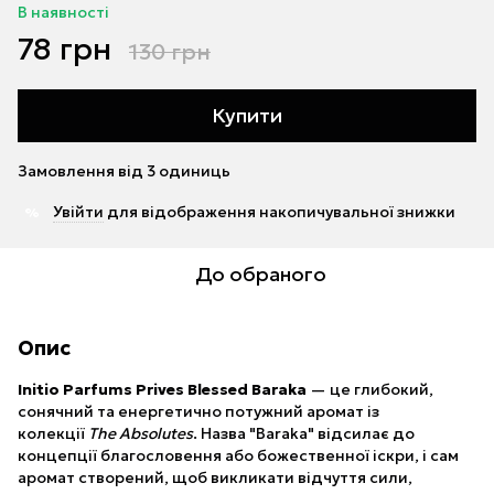
В наявності
78 грн
130 грн
Купити
Замовлення від 3 одиниць
Увійти
для відображення накопичувальної знижки
%
До обраного
Опис
Initio Parfums Prives Blessed Baraka
— це глибокий,
сонячний та енергетично потужний аромат із
колекції
The Absolutes
. Назва "Baraka" відсилає до
концепції благословення або божественної іскри, і сам
аромат створений, щоб викликати відчуття сили,