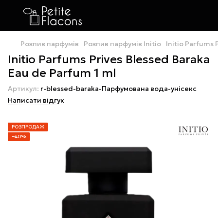
Розпив парфумів
Розпив парфумів Initio
Initio Parfums 
Initio Parfums Prives Blessed Baraka
Eau de Parfum 1 ml
Артикул:
r-blessed-baraka-Парфумована вода-унісекс
Написати відгук
РОЗПРОДАЖ
−40%