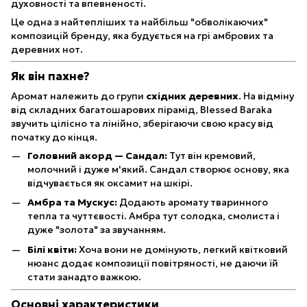
духовності та впевненості.
Це одна з найтепліших та найбільш "обволікаючих"
композицій бренду, яка будується на грі амбрових та
деревних нот.
Як він пахне?
Аромат належить до групи
східних деревних
. На відміну
від складних багатошарових пірамід, Blessed Baraka
звучить цілісно та лінійно, зберігаючи свою красу від
початку до кінця.
Головний акорд — Сандал:
Тут він кремовий,
молочний і дуже м'який. Сандал створює основу, яка
відчувається як оксамит на шкірі.
Амбра та Мускус:
Додають аромату тваринного
тепла та чуттєвості. Амбра тут солодка, смолиста і
дуже "золота" за звучанням.
Білі квіти:
Хоча вони не домінують, легкий квітковий
нюанс додає композиції повітряності, не даючи їй
стати занадто важкою.
Основні характеристики