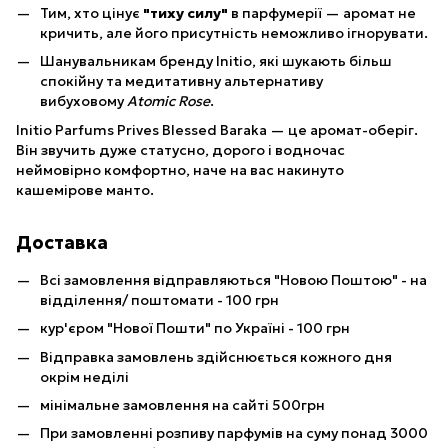
Тим, хто цінує
"тиху силу"
в парфумерії — аромат не
кричить, але його присутність неможливо ігнорувати.
Шанувальникам бренду Initio, які шукають більш
спокійну та медитативну альтернативу
вибуховому
Atomic Rose
.
Initio Parfums Prives Blessed Baraka — це аромат-оберіг.
Він звучить дуже статусно, дорого і водночас
неймовірно комфортно, наче на вас накинуто
кашемірове манто.
Доставка
Всі замовлення відправляються "Новою Поштою" - на
відділення/ поштомати - 100 грн
кур'єром "Нової Пошти" по Україні - 100 грн
Відправка замовлень здійснюється кожного дня
окрім неділі
мінімальне замовлення на сайті 500грн
При замовленні розпиву парфумів на суму понад 3000