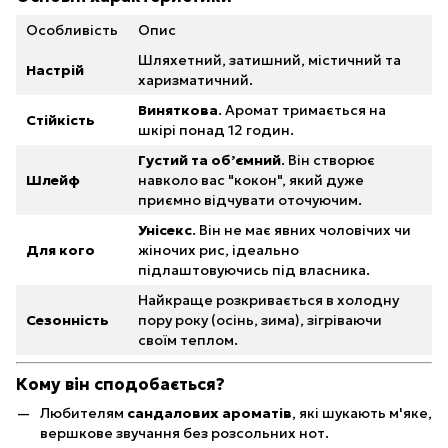
Особливість
Опис
Шляхетний, затишний, містичний та
Настрій
харизматичний.
Виняткова
. Аромат тримається на
Стійкість
шкірі понад 12 годин.
Густий та об’ємний
. Він створює
Шлейф
навколо вас "кокон", який дуже
приємно відчувати оточуючим.
Унісекс
. Він не має явних чоловічих чи
Для кого
жіночих рис, ідеально
підлаштовуючись під власника.
Найкраще розкривається в холодну
Сезонність
пору року (осінь, зима), зігріваючи
своїм теплом.
Кому він сподобається?
Любителям
сандалових ароматів
, які шукають м'яке,
вершкове звучання без розсольних нот.