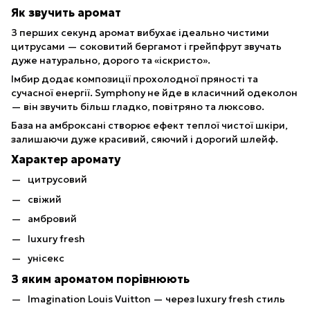
Як звучить аромат
З перших секунд аромат вибухає ідеально чистими
цитрусами — соковитий бергамот і грейпфрут звучать
дуже натурально, дорого та «іскристо».
Імбир додає композиції прохолодної пряності та
сучасної енергії. Symphony не йде в класичний одеколон
— він звучить більш гладко, повітряно та люксово.
База на амброксані створює ефект теплої чистої шкіри,
залишаючи дуже красивий, сяючий і дорогий шлейф.
Характер аромату
цитрусовий
свіжий
амбровий
luxury fresh
унісекс
З яким ароматом порівнюють
Imagination Louis Vuitton — через luxury fresh стиль