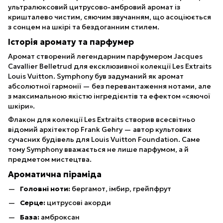
ультралюксовий цитрусово-амбровий аромат із
кришталево чистим, сяючим звучанням, що асоціюється
з сонцем на шкірі та бездоганним стилем.
Історія аромату та парфумер
Аромат створений легендарним парфумером Jacques
Cavallier Belletrud для ексклюзивної колекції Les Extraits
Louis Vuitton. Symphony був задуманий як аромат
абсолютної гармонії — без перевантаження нотами, але
з максимальною якістю інгредієнтів та ефектом «сяючої
шкіри».
Флакон для колекції Les Extraits створив всесвітньо
відомий архітектор Frank Gehry — автор культових
сучасних будівель для Louis Vuitton Foundation. Саме
тому Symphony вважається не лише парфумом, а й
предметом мистецтва.
Ароматична піраміда
Головні ноти:
бергамот, імбир, грейпфрут
Серце:
цитрусові акорди
База:
амброксан