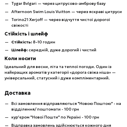
Tygar Bvlgari — через цитрусово-амброву базу
Afternoon Swim Louis Vuitton — через яскраві цитруси
Torino21 Xerjoff — через відчуття чистої дорогої
свіжості
Стійкість і шлейф
Стійкість:
8–10 годин
Шлейф:
середній, дуже дорогий і чистий
Коли носити
Ідеальний для весни, літа та теплої погоди. Один із
найкращих ароматів у категорії «дорога свіжа ніша» —
універсальний, статусний і дуже компліментарний.
Доставка
Всі замовлення відправляються "Новою Поштою" - на
відділення/ поштомати - 100 грн
кур'єром "Нової Пошти" по Україні - 100 грн
Відправка замовлень здійснюється кожного дня