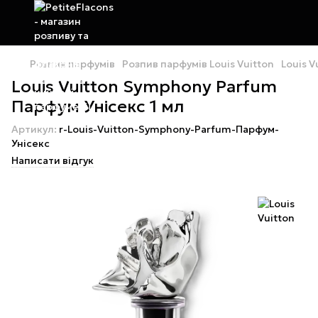
Розпив парфумів
Розпив парфумів Louis Vuitton
Louis 
Louis Vuitton Symphony Parfum
Парфум Унісекс 1 мл
Артикул:
r-Louis-Vuitton-Symphony-Parfum-Парфум-
Унісекс
Написати відгук