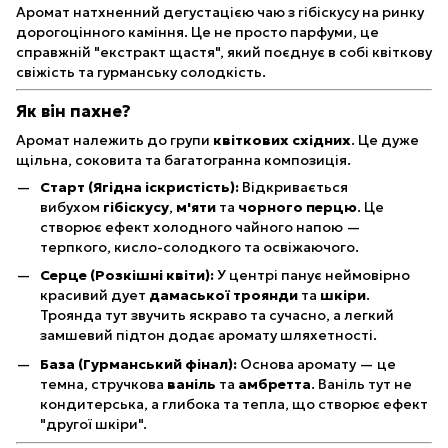
Аромат натхненний дегустацією чаю з гібіскусу на ринку
дорогоцінного каміння. Це не просто парфуми, це
справжній "екстракт щастя", який поєднує в собі квіткову
свіжість та гурманську солодкість.
Як він пахне?
Аромат належить до групи
квіткових східних
. Це дуже
щільна, соковита та багатогранна композиція.
Старт (Ягідна іскристість):
Відкривається
вибухом
гібіскусу
,
м'яти
та
чорного перцю
. Це
створює ефект холодного чайного напою —
терпкого, кисло-солодкого та освіжаючого.
Серце (Розкішні квіти):
У центрі панує неймовірно
красивий дует
дамаської троянди
та
шкіри
.
Троянда тут звучить яскраво та сучасно, а легкий
замшевий підтон додає аромату шляхетності.
База (Гурманський фінал):
Основа аромату — це
темна, стручкова
ваніль
та
амбретта
. Ваніль тут не
кондитерська, а глибока та тепла, що створює ефект
"другої шкіри".