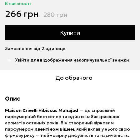
В наявності
266 грн
280 грн
Купити
Замовлення від 2 одиниць
Увійти
для відображення накопичувальної знижки
%
До обраного
Опис
Maison Crivelli Hibiscus Mahajád
— це справжній
парфумерний бестселер та один із найяскравіших
ароматів останніх років. Він створений зірковим
парфумером
Квентіном Бішем
, який вклав у нього свою
фірмову рису — неймовірну дифузність та насиченість.