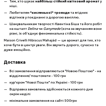
Тим, хто шукає
найбільш стійкий квітковий аромат
у
ніші.
Любителям
"кисленької" троянди
та ягідних
відтінків у поєднанні з дорогою ваніллю.
Шанувальникам творчості Квентіна Біша та його робіт
на кшталт
Delina
чи
Ganymede
(хоча за звучанням вони
різні, їх об’єднує феноменальна стійкість).
Maison Crivelli Hibiscus Mahajád — це аромат для тих, хто
хоче бути в центрі уваги. Він звучить дорого, сучасно та
дуже емоційно.
Доставка
Всі замовлення відправляються "Новою Поштою" - на
відділення/ поштомати - 100 грн
кур'єром "Нової Пошти" по Україні - 100 грн
Відправка замовлень здійснюється кожного дня
окрім неділі
мінімальне замовлення на сайті 500грн