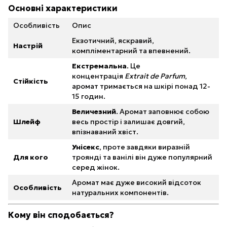
Основні характеристики
Особливість
Опис
Екзотичний, яскравий,
Настрій
компліментарний та впевнений.
Екстремальна
. Це
концентрація
Extrait de Parfum
,
Стійкість
аромат тримається на шкірі понад 12-
15 годин.
Величезний
. Аромат заповнює собою
Шлейф
весь простір і залишає довгий,
впізнаваний хвіст.
Унісекс
, проте завдяки виразній
Для кого
троянді та ванілі він дуже популярний
серед жінок.
Аромат має дуже високий відсоток
Особливість
натуральних компонентів.
Кому він сподобається?