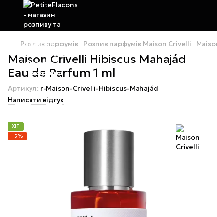
Розпив парфумів
Розпив парфумів Maison Crivelli
Maison
Maison Crivelli Hibiscus Mahajád
Eau de Parfum 1 ml
Артикул:
r-Maison-Crivelli-Hibiscus-Mahajád
Написати відгук
ХІТ
−5%