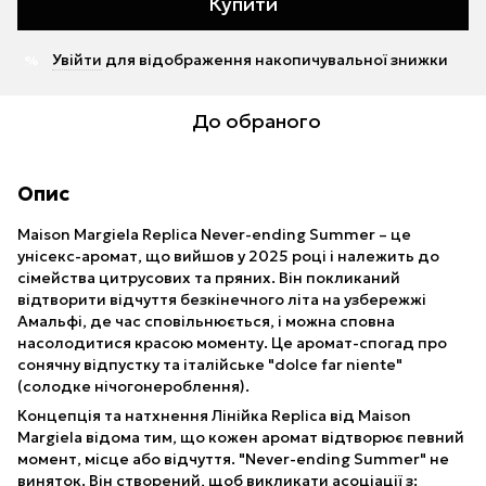
Купити
Увійти
для відображення накопичувальної знижки
%
До обраного
Опис
Maison Margiela Replica Never-ending Summer – це
унісекс-аромат, що вийшов у 2025 році і належить до
сімейства цитрусових та пряних. Він покликаний
відтворити відчуття безкінечного літа на узбережжі
Амальфі, де час сповільнюється, і можна сповна
насолодитися красою моменту. Це аромат-спогад про
сонячну відпустку та італійське "dolce far niente"
(солодке нічогонероблення).
Концепція та натхнення Лінійка Replica від Maison
Margiela відома тим, що кожен аромат відтворює певний
момент, місце або відчуття. "Never-ending Summer" не
виняток. Він створений, щоб викликати асоціації з: