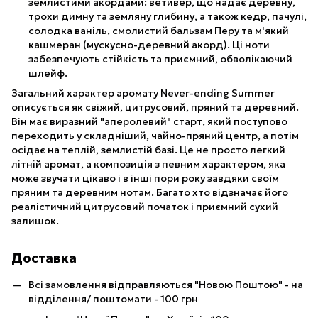
землистими акордами: ветивер, що надає деревну,
трохи димну та земляну глибину, а також кедр, пачулі,
солодка ваніль, смолистий бальзам Перу та м'який
кашмеран (мускусно-деревний акорд). Ці ноти
забезпечують стійкість та приємний, обволікаючий
шлейф.
Загальний характер аромату Never-ending Summer
описується як свіжий, цитрусовий, пряний та деревний.
Він має виразний "аперолевий" старт, який поступово
переходить у складніший, чайно-пряний центр, а потім
осідає на теплій, землистій базі. Це не просто легкий
літній аромат, а композиція з певним характером, яка
може звучати цікаво і в інші пори року завдяки своїм
пряним та деревним нотам. Багато хто відзначає його
реалістичний цитрусовий початок і приємний сухий
залишок.
Доставка
Всі замовлення відправляються "Новою Поштою" - на
відділення/ поштомати - 100 грн