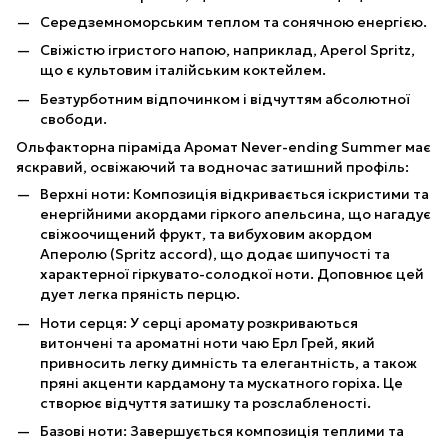
Середземноморським теплом та сонячною енергією.
Свіжістю ігристого напою, наприклад, Aperol Spritz,
що є культовим італійським коктейлем.
Безтурботним відпочинком і відчуттям абсолютної
свободи.
Ольфакторна піраміда Аромат Never-ending Summer має
яскравий, освіжаючий та водночас затишний профіль:
Верхні ноти: Композиція відкривається іскристими та
енергійними акордами гіркого апельсина, що нагадує
свіжоочищений фрукт, та вибуховим акордом
Аперолю (Spritz accord), що додає шипучості та
характерної гіркувато-солодкої ноти. Доповнює цей
дует легка пряність перцю.
Ноти серця: У серці аромату розкриваються
витончені та ароматні ноти чаю Ерл Грей, який
привносить легку димність та елегантність, а також
пряні акценти кардамону та мускатного горіха. Це
створює відчуття затишку та розслабленості.
Базові ноти: Завершується композиція теплими та