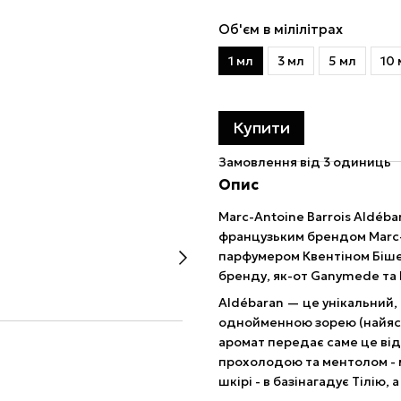
Об'єм в мілілітрах
1 мл
3 мл
5 мл
10 
Купити
Замовлення від 3 одиниць
Опис
Marc-Antoine Barrois Aldéb
французьким брендом Marc-A
парфумером Квентіном Бішем
бренду, як-от Ganymede та 
Aldébaran — це унікальний,
однойменною зорею (найяскра
аромат передає саме це від
прохолодою та ментолом - м
шкірі - в базінагадує Тілію,