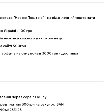
ляються "Новою Поштою" - на відділення/ поштомати -
о Україні - 100 грн
йснюється кожного дня окрім неділі
а сайті 500грн
парфумів на суму понад 3000 грн - доставка
ленні через сервіс LiqPay
ередплатою 300грн на рахунок IBAN
9046235123