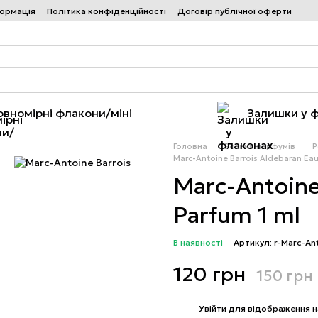
формація
Політика конфіденційності
Договір публічної оферти
овномірні флакони/міні
Залишки у 
Головна
Розпив парфумів
Р
Marc-Antoine Barrois Aldebaran Eau
Marc-Antoine
Parfum 1 ml
В наявності
Артикул: r-Marc-An
120 грн
150 грн
%
Увійти
для відображення н