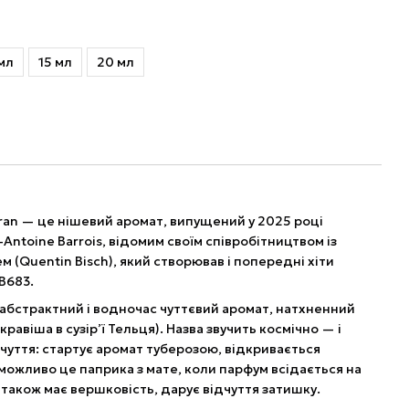
мл
15 мл
20 мл
aran — це нішевий аромат, випущений у 2025 році
ntoine Barrois, відомим своїм співробітництвом із
 (Quentin Bisch), який створював і попередні хіти
B683.
 абстрактний і водночас чуттєвий аромат, натхненний
віша в сузір’ї Тельця). Назва звучить космічно — і
чуття: стартує аромат туберозою, відкривається
ожливо це паприка з мате, коли парфум всідається на
 а також має вершковість, дарує відчуття затишку.