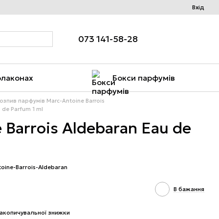
Вхід
073 141-58-28
флаконах
Бокси парфумів
озпив парфумів Marc-Antoine Barrois
 de Parfum 1 ml
 Barrois Aldebaran Eau de
toine-Barrois-Aldebaran
В бажання
акопичувальної знижки