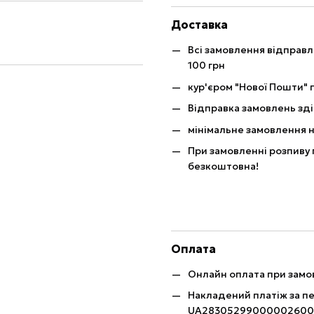
Доставка
Всі замовлення відправ
100 грн
кур'єром "Нової Пошти" п
Відправка замовлень зді
мінімальне замовлення н
При замовленні розпиву 
безкоштовна!
Оплата
Онлайн оплата при замов
Накладений платіж за п
UA28305299000002600