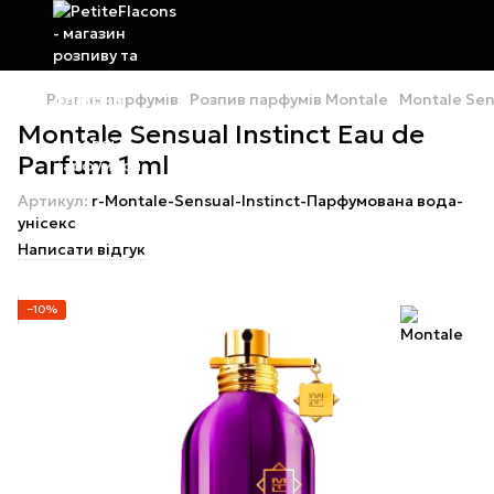
Розпив парфумів
Розпив парфумів Montale
Montale Sens
Montale Sensual Instinct Eau de
Parfum 1 ml
Артикул:
r-Montale-Sensual-Instinct-Парфумована вода-
унісекс
Написати відгук
−10%