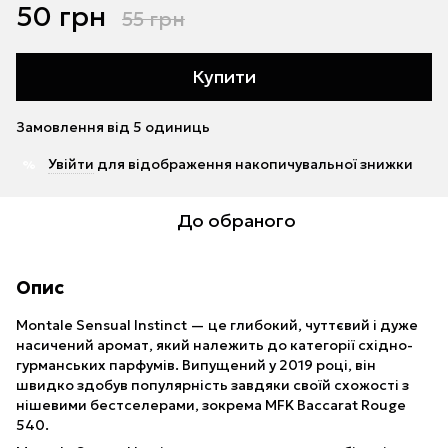
50 грн
55 грн
Купити
Замовлення від 5 одиниць
Увійти
для відображення накопичувальної знижки
%
До обраного
Опис
Montale Sensual Instinct — це глибокий, чуттєвий і дуже
насичений аромат, який належить до категорії східно-
гурманських парфумів. Випущений у 2019 році, він
швидко здобув популярність завдяки своїй схожості з
нішевими бестселерами, зокрема MFK Baccarat Rouge
540.