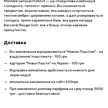
Montale Sensual Instinct — це спокуслива комбінація
солодкого, теплого і пряного. Він починається
гіркуватою, міцною кавою, яка швидко огортається
теплом амбри і деревними нотами, а далі розкривається
солодка, трохи карамельна база, яка дуже нагадує
Baccarat Rouge 540, але з більш чіткою кавовою
присутністю.
Доставка
Всі замовлення відправляються "Новою Поштою" - на
відділення/ поштомати - 100 грн
кур'єром "Нової Пошти" по Україні - 100 грн
Відправка замовлень здійснюється кожного дня
окрім неділі
мінімальне замовлення на сайті 500грн
При замовленні розпиву парфумів на суму понад 3000
грн - доставка безкоштовна!