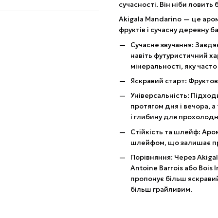
сучасності. Він ніби ловить 
Akigala Mandarino — це аром
фруктів і сучасну деревну ба
Сучасне звучання: Завдя
навіть футуристичний ха
мінеральності, яку час
Яскравий старт: Фруктові
Універсальність: Підходи
протягом дня і вечора, а 
і глибину для прохолодн
Стійкість та шлейф: Аро
шлейфом, що залишає п
Порівняння: Через Akiga
Antoine Barrois або Bois 
пропонує більш яскравий
більш грайливим.