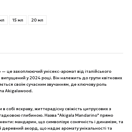
мл
15 мл
20 мл
o — це захоплюючий унісекс-аромат від італійського
 випущений у 2024 році. Він належить до групи квіткових
яється своїм сучасним звучанням, де ключову роль
ла Akigalawood.
в собі яскраву, життєрадісну свіжість цитрусових з
адковою глибиною. Назва "Akigala Mandarino" прямо
ненти: мандарин, що символізує сонячність і динамізм, та
 деревний акорд, що надає аромату унікальності та