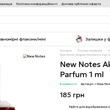
формація
Політика конфіденційності
Договір публічної оферти
овномірні флакони/міні
Залишки у 
Головна
Розпив парфумів
Р
New Notes Akigala Mandarino Eau d
New Notes Ak
Parfum 1 ml
В наявності
Артикул: r-New-No
185 грн
%
Увійти
для відображення н