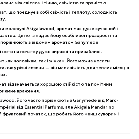
баланс між світлом і тінню, свіжістю та пряністю.
ат, що поєднує в собі свіжість і теплоту, солодкість
зу.
ки молекулі Akigalawood, аромат має дуже сучасний і
рактер. Ця нота надає йому особливої прозорості та
то порівнюють з відомим ароматом Ganymede.
 ноти на початку дуже виразні та привабливі.
ть як чоловікам, так і жінкам. Його можна носити
також у різні сезони — він має свіжість для теплих місяців
их.
мат відзначається хорошою стійкістю та помітним
риємне враження.
lawood, його часто порівнюють з Ganymede від Marc-
Impérial від Essential Parfums, але Akigala Mandarino
 фруктовий початок, що робить його менш суворим і