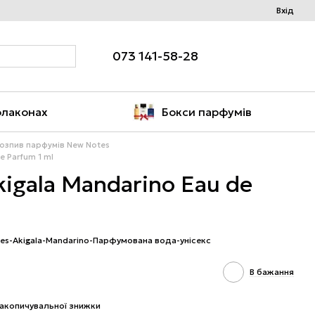
Вхід
073 141-58-28
флаконах
Бокси парфумів
озпив парфумів New Notes
e Parfum 1 ml
igala Mandarino Eau de
tes-Akigala-Mandarino-Парфумована вода-унісекс
В бажання
акопичувальної знижки