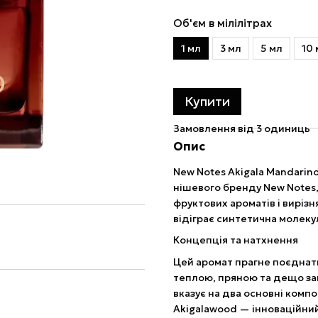
Об'єм в мілілітрах
1 мл
3 мл
5 мл
10 
Купити
Замовлення від 3 одиниць
Опис
New Notes Akigala Mandarin
нішевого бренду New Notes,
фруктових ароматів і вирізн
відіграє синтетична молеку
Концепція та натхнення
Цей аромат прагне поєднати 
теплою, пряною та дещо заг
вказує на два основні компо
Akigalawood — інноваційний