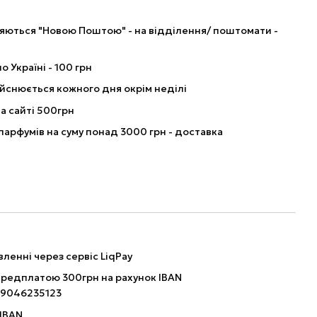
ляються "Новою Поштою" - на відділення/ поштомати -
о Україні - 100 грн
йснюється кожного дня окрім неділі
а сайті 500грн
парфумів на суму понад 3000 грн - доставка
ленні через сервіс LiqPay
ередплатою 300грн на рахунок IBAN
9046235123
 IBAN