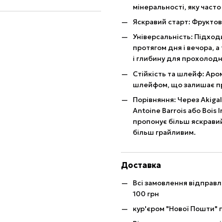
мінеральності, яку час
Яскравий старт: Фруктові
Універсальність: Підходи
протягом дня і вечора, а 
і глибину для прохолодн
Стійкість та шлейф: Аро
шлейфом, що залишає п
Порівняння: Через Akiga
Antoine Barrois або Bois 
пропонує більш яскравий
більш грайливим.
Доставка
Всі замовлення відправ
100 грн
кур'єром "Нової Пошти" п