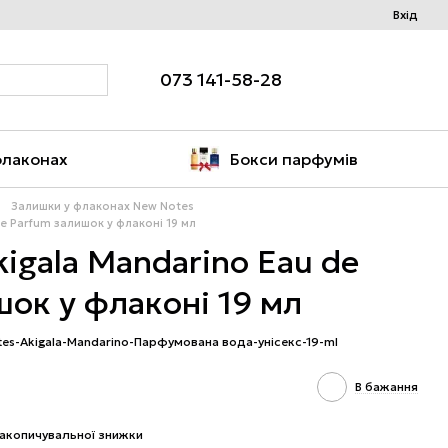
Вхід
073 141-58-28
флаконах
Бокси парфумів
Залишки у флаконах New Notes
e Parfum залишок у флаконі 19 мл
igala Mandarino Eau de
ок у флаконі 19 мл
tes-Akigala-Mandarino-Парфумована вода-унісекс-19-ml
В бажання
акопичувальної знижки