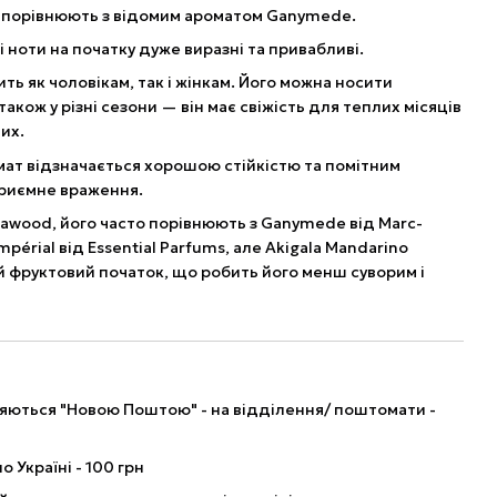
то порівнюють з відомим ароматом Ganymede.
 ноти на початку дуже виразні та привабливі.
ть як чоловікам, так і жінкам. Його можна носити
також у різні сезони — він має свіжість для теплих місяців
их.
мат відзначається хорошою стійкістю та помітним
риємне враження.
lawood, його часто порівнюють з Ganymede від Marc-
Impérial від Essential Parfums, але Akigala Mandarino
 фруктовий початок, що робить його менш суворим і
ляються "Новою Поштою" - на відділення/ поштомати -
о Україні - 100 грн