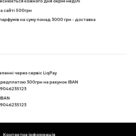
йснюється кожного дня окрім неділі
а сайті 500грн
парфумів на суму понад 3000 грн - доставка
ленні через сервіс LiqPay
ередплатою 300грн на рахунок IBAN
9046235123
 IBAN
9046235123
Контактна інформація