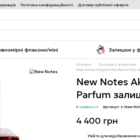
формація
Політика конфіденційності
Договір публічної оферти
овномірні флакони/міні
Залишки у 
Головна
Залишки у флаконах
New Notes Akigala Mandarino Eau d
New Notes Ak
Parfum залиш
В наявності
Артикул: z-New-No
4 400 грн
%
Увійти
для відображення н