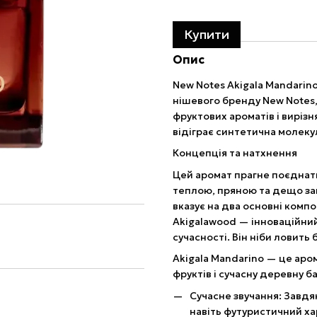
Купити
Опис
New Notes Akigala Mandarin
нішевого бренду New Notes,
фруктових ароматів і вирізн
відіграє синтетична молеку
Концепція та натхнення
Цей аромат прагне поєднати 
теплою, пряною та дещо заг
вказує на два основні компо
Akigalawood — інноваційний
сучасності. Він ніби ловить 
Akigala Mandarino — це аром
фруктів і сучасну деревну ба
Сучасне звучання: Завдя
навіть футуристичний ха