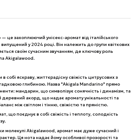
o — це захоплюючий унісекс-аромат від італійського
 випущений у 2024 році. Він належить до групи квіткових
яється своїм сучасним звучанням, де ключову роль
ла Akigalawood.
в собі яскраву, життєрадісну свіжість цитрусових з
адковою глибиною. Назва "Akigala Mandarino" прямо
ненти: мандарин, що символізує сонячність і динамізм, та
 деревний акорд, що надає аромату унікальності та
баланс між світлом і тінню, свіжістю та пряністю.
ат, що поєднує в собі свіжість і теплоту, солодкість
зу.
ки молекулі Akigalawood, аромат має дуже сучасний і
рактер. Ця нота надає йому особливої прозорості та