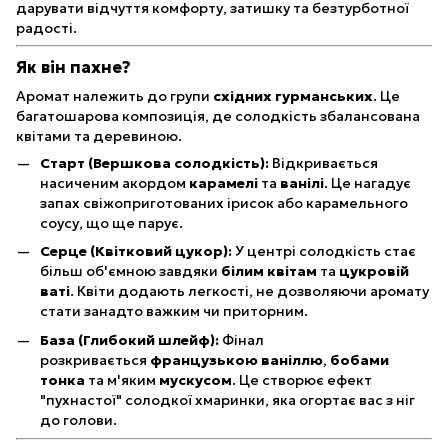
дарувати відчуття комфорту, затишку та безтурботної
радості.
Як він пахне?
Аромат належить до групи
східних гурманських
. Це
багатошарова композиція, де солодкість збалансована
квітами та деревиною.
Старт (Вершкова солодкість):
Відкривається
насиченим акордом
карамелі
та
ванілі
. Це нагадує
запах свіжоприготованих ірисок або карамельного
соусу, що ще парує.
Серце (Квітковий цукор):
У центрі солодкість стає
більш об'ємною завдяки
білим квітам
та
цукровій
ваті
. Квіти додають легкості, не дозволяючи аромату
стати занадто важким чи приторним.
База (Глибокий шлейф):
Фінал
розкривається
французькою ваніллю
,
бобами
тонка
та м'яким
мускусом
. Це створює ефект
"пухнастої" солодкої хмаринки, яка огортає вас з ніг
до голови.