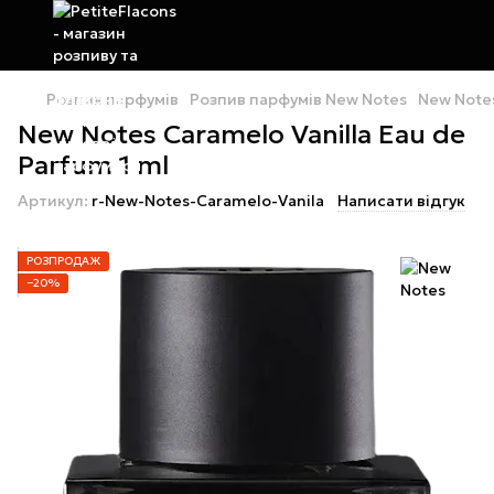
Розпив парфумів
Розпив парфумів New Notes
New Notes
New Notes Caramelo Vanilla Eau de
Parfum 1 ml
Артикул:
r-New-Notes-Caramelo-Vanila
Написати відгук
РОЗПРОДАЖ
−20%