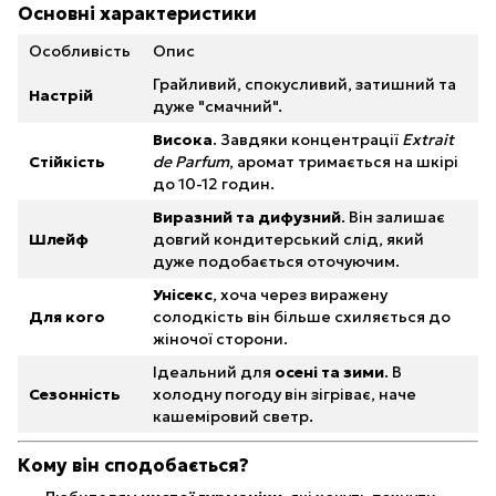
Основні характеристики
Особливість
Опис
Грайливий, спокусливий, затишний та
Настрій
дуже "смачний".
Висока
. Завдяки концентрації
Extrait
Стійкість
de Parfum
, аромат тримається на шкірі
до 10-12 годин.
Виразний та дифузний
. Він залишає
Шлейф
довгий кондитерський слід, який
дуже подобається оточуючим.
Унісекс
, хоча через виражену
Для кого
солодкість він більше схиляється до
жіночої сторони.
Ідеальний для
осені та зими
. В
Сезонність
холодну погоду він зігріває, наче
кашеміровий светр.
Кому він сподобається?