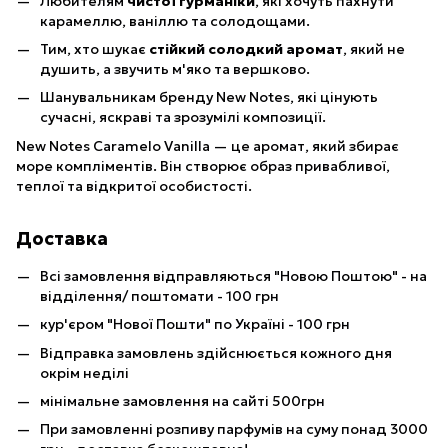
Любителям
чистої гурманіки
, які хочуть пахнути
карамеллю, ваніллю та солодощами.
Тим, хто шукає
стійкий солодкий аромат
, який не
душить, а звучить м'яко та вершково.
Шанувальникам бренду New Notes, які цінують
сучасні, яскраві та зрозумілі композиції.
New Notes Caramelo Vanilla — це аромат, який збирає
море компліментів. Він створює образ привабливої,
теплої та відкритої особистості.
Доставка
Всі замовлення відправляються "Новою Поштою" - на
відділення/ поштомати - 100 грн
кур'єром "Нової Пошти" по Україні - 100 грн
Відправка замовлень здійснюється кожного дня
окрім неділі
мінімальне замовлення на сайті 500грн
При замовленні розпиву парфумів на суму понад 3000