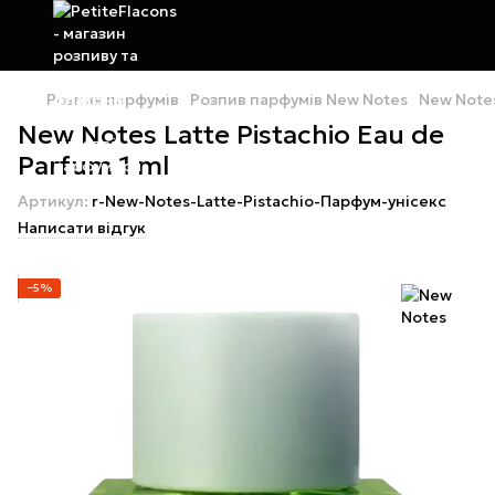
Розпив парфумів
Розпив парфумів New Notes
New Notes
New Notes Latte Pistachio Eau de
Parfum 1 ml
Артикул:
r-New-Notes-Latte-Pistachio-Парфум-унісекс
Написати відгук
−5%