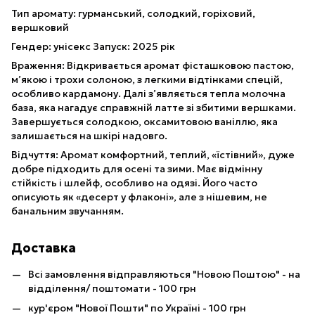
Тип аромату: гурманський, солодкий, горіховий,
вершковий
Гендер: унісекс Запуск: 2025 рік
Враження: Відкривається аромат фісташковою пастою,
м’якою і трохи солоною, з легкими відтінками спецій,
особливо кардамону. Далі з’являється тепла молочна
база, яка нагадує справжній латте зі збитими вершками.
Завершується солодкою, оксамитовою ваніллю, яка
залишається на шкірі надовго.
Відчуття: Аромат комфортний, теплий, «їстівний», дуже
добре підходить для осені та зими. Має відмінну
стійкість і шлейф, особливо на одязі. Його часто
описують як «десерт у флаконі», але з нішевим, не
банальним звучанням.
Доставка
Всі замовлення відправляються "Новою Поштою" - на
відділення/ поштомати - 100 грн
кур'єром "Нової Пошти" по Україні - 100 грн