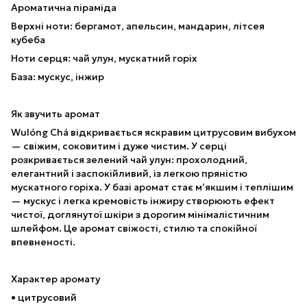
Ароматична піраміда
Верхні ноти: бергамот, апельсин, мандарин, літсея
кубеба
Ноти серця: чай улун, мускатний горіх
База: мускус, інжир
Як звучить аромат
Wulóng Chá відкривається яскравим цитрусовим вибухом
— свіжим, соковитим і дуже чистим. У серці
розкривається зелений чай улун: прохолодний,
елегантний і заспокійливий, із легкою пряністю
мускатного горіха. У базі аромат стає м’якшим і теплішим
— мускус і легка кремовість інжиру створюють ефект
чистої, доглянутої шкіри з дорогим мінімалістичним
шлейфом. Це аромат свіжості, стилю та спокійної
впевненості.
Характер аромату
• цитрусовий