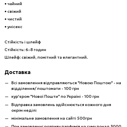
• чайний
• свіжий
• чистий
• унісекс
Стійкість і шлейф
Стійкість: 6–8 годин
Шлейф: свіжий, помітний та елегантний.
Доставка
Всі замовлення відправляються "Новою Поштою" - на
відділення/ поштомати - 100 грн
кур'єром "Нової Пошти" по Україні - 100 грн
Відправка замовлень здійснюється кожного дня
окрім неділі
мінімальне замовлення на сайті 500грн
При замовленні розпиву парфумів на суму понад 3000