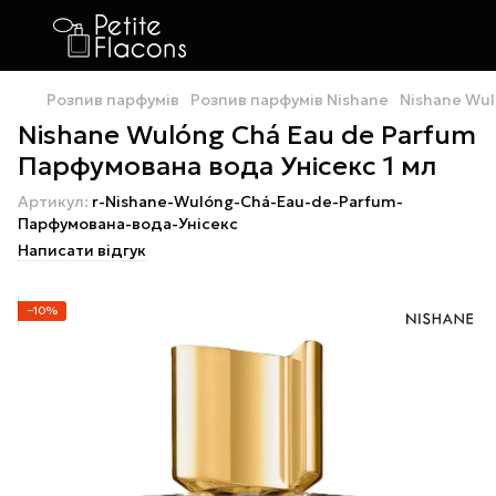
Розпив парфумів
Розпив парфумів Nishane
Nishane Wul
Nishane Wulóng Chá Eau de Parfum
Парфумована вода Унісекс 1 мл
Артикул:
r-Nishane-Wulóng-Chá-Eau-de-Parfum-
Парфумована-вода-Унісекс
Написати відгук
−10%