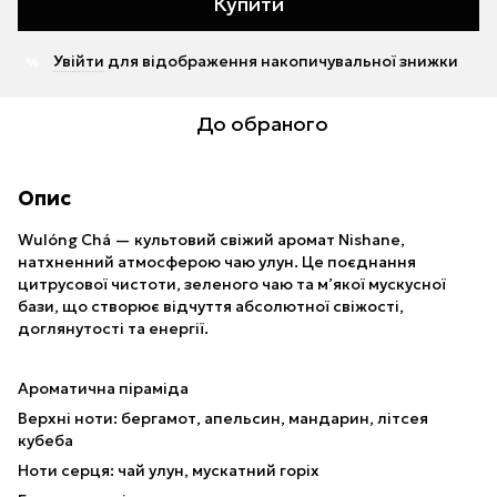
Купити
Увійти
для відображення накопичувальної знижки
%
До обраного
Опис
Wulóng Chá — культовий свіжий аромат Nishane,
натхненний атмосферою чаю улун. Це поєднання
цитрусової чистоти, зеленого чаю та м’якої мускусної
бази, що створює відчуття абсолютної свіжості,
доглянутості та енергії.
Ароматична піраміда
Верхні ноти: бергамот, апельсин, мандарин, літсея
кубеба
Ноти серця: чай улун, мускатний горіх