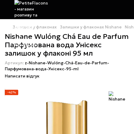
Залишки у флаконах
Залишки у флаконах Nishane
Nish
Nishane Wulóng Chá Eau de Parfum
Парфумована вода Унісекс
залишок у флаконі 95 мл
Артикул:
z-Nishane-Wulóng-Chá-Eau-de-Parfum-
Парфумована-вода-Унісекс-95-ml
Написати відгук
−42%