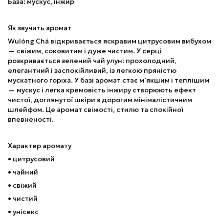
База: мускус, інжир
Як звучить аромат
Wulóng Chá відкривається яскравим цитрусовим вибухом
— свіжим, соковитим і дуже чистим. У серці
розкривається зелений чай улун: прохолодний,
елегантний і заспокійливий, із легкою пряністю
мускатного горіха. У базі аромат стає м’якшим і теплішим
— мускус і легка кремовість інжиру створюють ефект
чистої, доглянутої шкіри з дорогим мінімалістичним
шлейфом. Це аромат свіжості, стилю та спокійної
впевненості.
Характер аромату
• цитрусовий
• чайний
• свіжий
• чистий
• унісекс