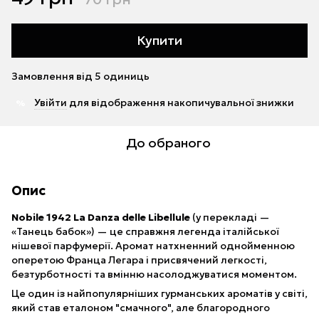
Купити
Замовлення від 5 одиниць
Увійти
для відображення накопичувальної знижки
%
До обраного
Опис
Nobile 1942 La Danza delle Libellule
(у перекладі —
«Танець бабок») — це справжня легенда італійської
нішевої парфумерії. Аромат натхненний однойменною
оперетою Франца Легара і присвячений легкості,
безтурботності та вмінню насолоджуватися моментом.
Це один із найпопулярніших гурманських ароматів у світі,
який став еталоном "смачного", але благородного