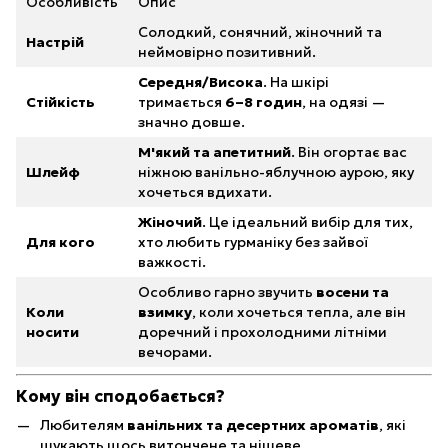
Особливість
Опис
Солодкий, сонячний, жіночний та
Настрій
неймовірно позитивний.
Середня/Висока
. На шкірі
Стійкість
тримається
6–8 годин
, на одязі —
значно довше.
М'який та апетитний
. Він огортає вас
Шлейф
ніжною ванільно-яблучною аурою, яку
хочеться вдихати.
Жіночий
. Це ідеальний вибір для тих,
Для кого
хто любить гурманіку без зайвої
важкості.
Особливо гарно звучить
восени та
Коли
взимку
, коли хочеться тепла, але він
носити
доречний і прохолодними літніми
вечорами.
Кому він сподобається?
Любителям
ванільних та десертних ароматів
, які
шукають щось витончене та нішеве.