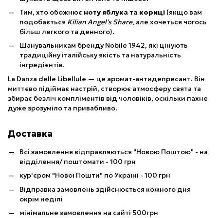
Тим, хто обожнює
ноту яблука та кориці
(якщо вам
подобається
Kilian Angel's Share
, але хочеться чогось
більш легкого та денного).
Шанувальникам бренду Nobile 1942, які цінують
традиційну італійську якість та натуральність
інгредієнтів.
La Danza delle Libellule — це аромат-антидепресант. Він
миттєво підіймає настрій, створює атмосферу свята та
збирає безліч компліментів від чоловіків, оскільки пахне
дуже зрозуміло та привабливо.
Доставка
Всі замовлення відправляються "Новою Поштою" - на
відділення/ поштомати - 100 грн
кур'єром "Нової Пошти" по Україні - 100 грн
Відправка замовлень здійснюється кожного дня
окрім неділі
мінімальне замовлення на сайті 500грн