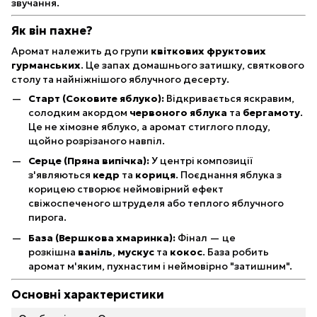
звучання.
Як він пахне?
Аромат належить до групи
квіткових фруктових
гурманських
. Це запах домашнього затишку, святкового
столу та найніжнішого яблучного десерту.
Старт (Соковите яблуко):
Відкривається яскравим,
солодким акордом
червоного яблука
та
бергамоту
.
Це не хімозне яблуко, а аромат стиглого плоду,
щойно розрізаного навпіл.
Серце (Пряна випічка):
У центрі композиції
з'являються
кедр
та
кориця
. Поєднання яблука з
корицею створює неймовірний ефект
свіжоспеченого штруделя або теплого яблучного
пирога.
База (Вершкова хмаринка):
Фінал — це
розкішна
ваніль
,
мускус
та
кокос
. База робить
аромат м'яким, пухнастим і неймовірно "затишним".
Основні характеристики