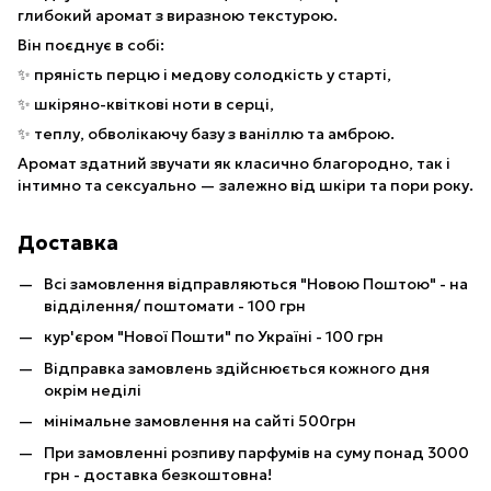
глибокий аромат з виразною текстурою.
Він поєднує в собі:
✨ пряність перцю і медову солодкість у старті,
✨ шкіряно-квіткові ноти в серці,
✨ теплу, обволікаючу базу з ваніллю та амброю.
Аромат здатний звучати як класично благородно, так і
інтимно та сексуально — залежно від шкіри та пори року.
Доставка
Всі замовлення відправляються "Новою Поштою" - на
відділення/ поштомати - 100 грн
кур'єром "Нової Пошти" по Україні - 100 грн
Відправка замовлень здійснюється кожного дня
окрім неділі
мінімальне замовлення на сайті 500грн
При замовленні розпиву парфумів на суму понад 3000
грн - доставка безкоштовна!