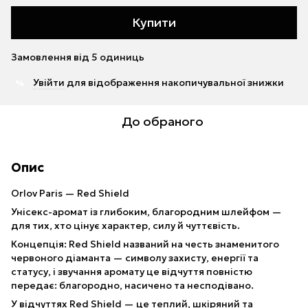
Купити
Замовлення від 5 одиниць
Увійти
для відображення накопичувальної знижки
%
До обраного
Опис
Orlov Paris — Red Shield
Унісекс-аромат із глибоким, благородним шлейфом —
для тих, хто цінує характер, силу й чуттєвість.
Концепція: Red Shield названий на честь знаменитого
червоного діаманта — символу захисту, енергії та
статусу, і звучання аромату це відчуття повністю
передає: благородно, насичено та несподівано.
У відчуттях Red Shield — це теплий, шкіряний та