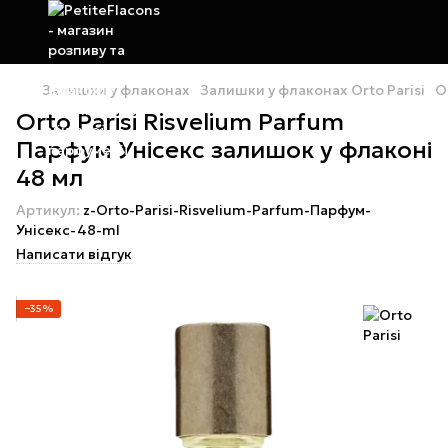
Залишки у флаконах
Залишки у флаконах Orto Parisi
O
Orto Parisi Risvelium Parfum
Парфум Унісекс залишок у флаконі
48 мл
Артикул:
z-Orto-Parisi-Risvelium-Parfum-Парфум-
Унісекс-48-ml
Написати відгук
−35%