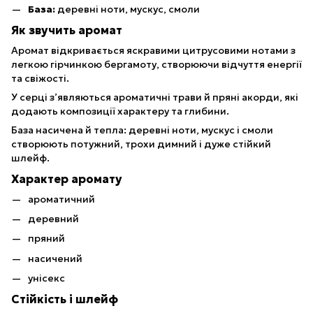
База:
деревні ноти, мускус, смоли
Як звучить аромат
Аромат відкривається яскравими цитрусовими нотами з
легкою гірчинкою бергамоту, створюючи відчуття енергії
та свіжості.
У серці з’являються ароматичні трави й пряні акорди, які
додають композиції характеру та глибини.
База насичена й тепла: деревні ноти, мускус і смоли
створюють потужний, трохи димний і дуже стійкий
шлейф.
Характер аромату
ароматичний
деревний
пряний
насичений
унісекс
Стійкість і шлейф