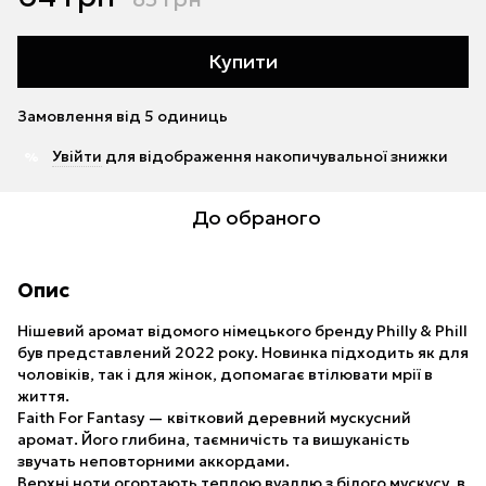
Купити
Замовлення від 5 одиниць
Увійти
для відображення накопичувальної знижки
%
До обраного
Опис
Нішевий аромат відомого німецького бренду Philly & Phill
був представлений 2022 року. Новинка підходить як для
чоловіків, так і для жінок, допомагає втілювати мрії в
життя.
Faith For Fantasy — квітковий деревний мускусний
аромат. Його глибина, таємничість та вишуканість
звучать неповторними аккордами.
Верхні ноти огортають теплою вуаллю з білого мускусу, в