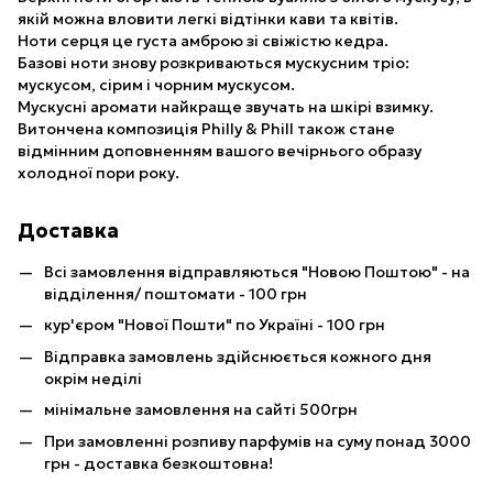
якій можна вловити легкі відтінки кави та квітів.
Ноти серця це густа амброю зі свіжістю кедра.
Базові ноти знову розкриваються мускусним тріо:
мускусом, сірим і чорним мускусом.
Мускусні аромати найкраще звучать на шкірі взимку.
Витончена композиція Philly & Phill також стане
відмінним доповненням вашого вечірнього образу
холодної пори року.
Доставка
Всі замовлення відправляються "Новою Поштою" - на
відділення/ поштомати - 100 грн
кур'єром "Нової Пошти" по Україні - 100 грн
Відправка замовлень здійснюється кожного дня
окрім неділі
мінімальне замовлення на сайті 500грн
При замовленні розпиву парфумів на суму понад 3000
грн - доставка безкоштовна!