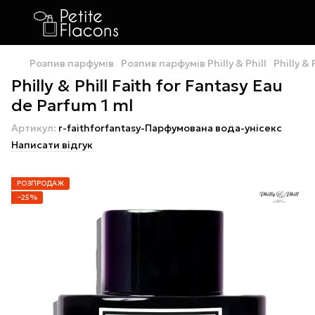
Розпив парфумів
Розпив парфумів Philly & Phill
Philly &
Philly & Phill Faith for Fantasy Eau
de Parfum 1 ml
Артикул:
r-faithforfantasy-Парфумована вода-унісекс
Написати відгук
РОЗПРОДАЖ
−25%