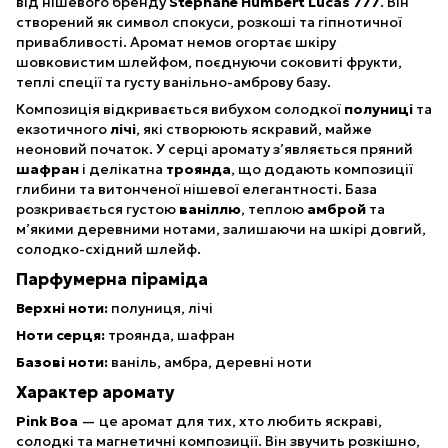
від нішевого бренду
Stephane Humbert Lucas 777
. Він
створений як символ спокуси, розкоші та гіпнотичної
привабливості. Аромат немов огортає шкіру
шовковистим шлейфом, поєднуючи соковиті фрукти,
теплі спеції та густу ванільно-амброву базу.
Композиція відкривається вибухом солодкої
полуниці
та
екзотичного
лічі
, які створюють яскравий, майже
неоновий початок. У серці аромату з’являється пряний
шафран
і делікатна
троянда
, що додають композиції
глибини та витонченої нішевої елегантності. База
розкривається густою
ваніллю
, теплою
амброй
та
м’якими деревними нотами, залишаючи на шкірі довгий,
солодко-східний шлейф.
Парфумерна піраміда
Верхні ноти:
полуниця, лічі
Ноти серця:
троянда, шафран
Базові ноти:
ваніль, амбра, деревні ноти
Характер аромату
Pink Boa
— це аромат для тих, хто любить яскраві,
солодкі та магнетичні композиції. Він звучить розкішно,