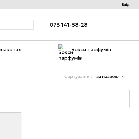
Вхід
073 141-58-28
флаконах
Бокси парфумів
Сортування:
за назвою