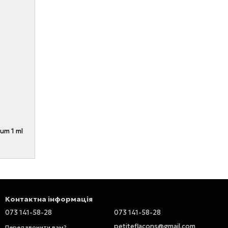
um 1 ml
Контактна інформація
073 141-58-28
073 141-58-28
petiteflacons@gmail.com
Передзвонити вам?