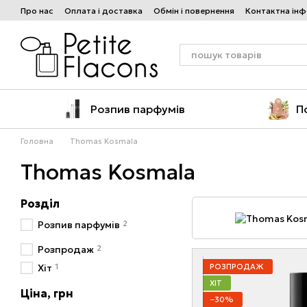
Перейти до основного контенту
Про нас
Оплата і доставка
Обмін і повернення
Контактна ін
Розпив парфумів
П
Головна
Thomas Kosmala
Thomas Kosmala
Розділ
2
Розпив парфумів
2
Розпродаж
1
РОЗПРОДАЖ
Хіт
ХІТ
Ціна, грн
−30%