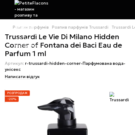
Розпив парфумів
Розпив парфумів Trussardi
Trussardi L
Trussardi Le Vie Di Milano Hidden
Corner of Fontana dei Baci Eau de
Parfum 1 ml
Артикул:
r-trussardi-hidden-corner-Парфумована вода-
унісекс
Написати відгук
РОЗПРОДАЖ
−20%