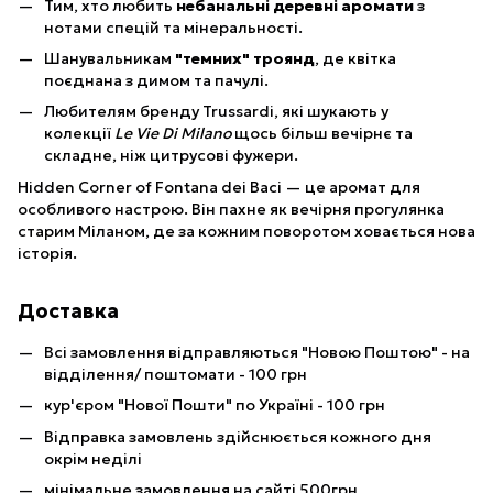
Тим, хто любить
небанальні деревні аромати
з
нотами спецій та мінеральності.
Шанувальникам
"темних" троянд
, де квітка
поєднана з димом та пачулі.
Любителям бренду Trussardi, які шукають у
колекції
Le Vie Di Milano
щось більш вечірнє та
складне, ніж цитрусові фужери.
Hidden Corner of Fontana dei Baci — це аромат для
особливого настрою. Він пахне як вечірня прогулянка
старим Міланом, де за кожним поворотом ховається нова
історія.
Доставка
Всі замовлення відправляються "Новою Поштою" - на
відділення/ поштомати - 100 грн
кур'єром "Нової Пошти" по Україні - 100 грн
Відправка замовлень здійснюється кожного дня
окрім неділі
мінімальне замовлення на сайті 500грн