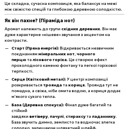
Це складна, сучасна композиція, яка балансує на межі
між свіжістю спецій та глибокою деревною солодкістю.
Як він пахне? (Піраміда нот)
Аромат належить до групи
східних деревних
. Він має
дуже характерне «нішеве» звучання з акцентом на
контрасти.
Старт (Пряна енергія):
Відкривається незвичним
поєднанням
мінеральних нот
,
чорного
перцю
та
лісового горіха
. Це створює ефект
прохолодного каменю фонтану та легкої горіхової
терпкості.
Серце (Квітковий метал):
У центрі композиції
розкривається
троянда
та
кориця
. Троянда тут не
помадна, а свіжа, ніби омита водою, а кориця додає
м’якого сухого тепла.
База (Деревна спокуса):
Фінал дуже багатий та
стійкий
завдяки
ветіверу
,
пачулі
,
стираксу
та
ладаннику
.
База звучить димно, землисто та водночас злегка
солодко, залишаючи шляхетний шлейф.