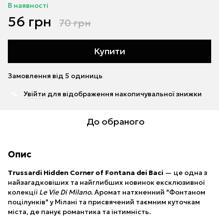
В наявності
56 грн
70 грн
Купити
Замовлення від 5 одиниць
Увійти
для відображення накопичувальної знижки
%
До обраного
Опис
Trussardi Hidden Corner of Fontana dei Baci
— це одна з
найзагадковіших та найглибших новинок ексклюзивної
колекції
Le Vie Di Milano
. Аромат натхненний "Фонтаном
поцілунків" у Мілані та присвячений таємним куточкам
міста, де панує романтика та інтимність.