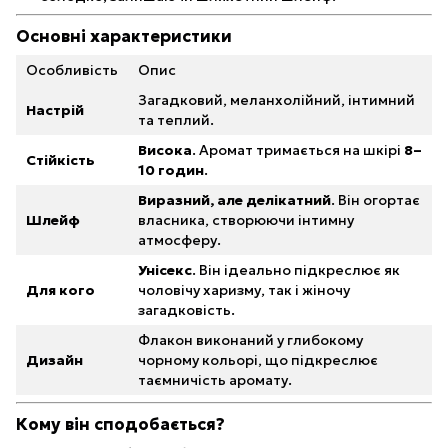
Основні характеристики
Особливість
Опис
Загадковий, меланхолійний, інтимний
Настрій
та теплий.
Висока
. Аромат тримається на шкірі
8–
Стійкість
10 годин
.
Виразний, але делікатний
. Він огортає
Шлейф
власника, створюючи інтимну
атмосферу.
Унісекс
. Він ідеально підкреслює як
Для кого
чоловічу харизму, так і жіночу
загадковість.
Флакон виконаний у глибокому
Дизайн
чорному кольорі, що підкреслює
таємничість аромату.
Кому він сподобається?