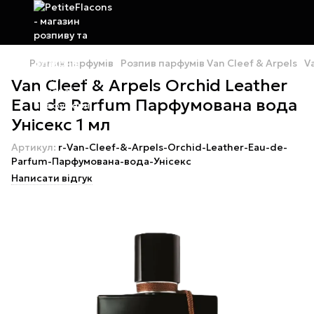
Розпив парфумів
Розпив парфумів Van Cleef & Arpels
V
Van Cleef & Arpels Orchid Leather
Eau de Parfum Парфумована вода
Унісекс 1 мл
Артикул:
r-Van-Cleef-&-Arpels-Orchid-Leather-Eau-de-
Parfum-Парфумована-вода-Унісекс
Написати відгук