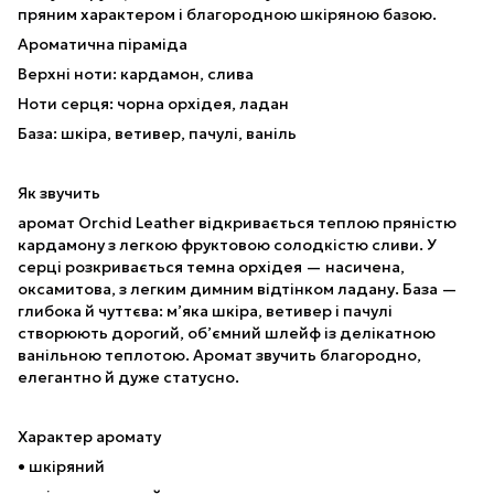
пряним характером і благородною шкіряною базою.
Ароматична піраміда
Верхні ноти: кардамон, слива
Ноти серця: чорна орхідея, ладан
База: шкіра, ветивер, пачулі, ваніль
Як звучить
аромат Orchid Leather відкривається теплою пряністю
кардамону з легкою фруктовою солодкістю сливи. У
серці розкривається темна орхідея — насичена,
оксамитова, з легким димним відтінком ладану. База —
глибока й чуттєва: м’яка шкіра, ветивер і пачулі
створюють дорогий, об’ємний шлейф із делікатною
ванільною теплотою. Аромат звучить благородно,
елегантно й дуже статусно.
Характер аромату
• шкіряний