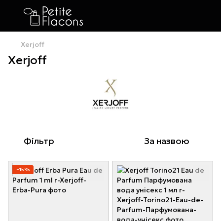
Xerjoff
Xerjoff
Фільтр
За назвою
−15%