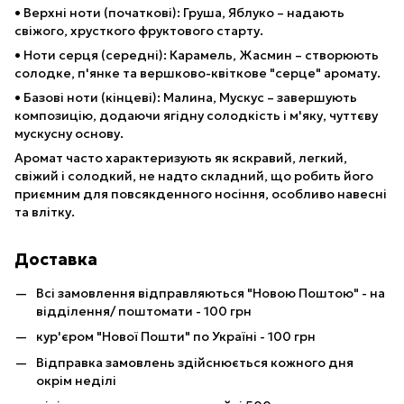
• Верхні ноти (початкові): Груша, Яблуко – надають
свіжого, хрусткого фруктового старту.
• Ноти серця (середні): Карамель, Жасмин – створюють
солодке, п'янке та вершково-квіткове "серце" аромату.
• Базові ноти (кінцеві): Малина, Мускус – завершують
композицію, додаючи ягідну солодкість і м'яку, чуттєву
мускусну основу.
Аромат часто характеризують як яскравий, легкий,
свіжий і солодкий, не надто складний, що робить його
приємним для повсякденного носіння, особливо навесні
та влітку.
Доставка
Всі замовлення відправляються "Новою Поштою" - на
відділення/ поштомати - 100 грн
кур'єром "Нової Пошти" по Україні - 100 грн
Відправка замовлень здійснюється кожного дня
окрім неділі